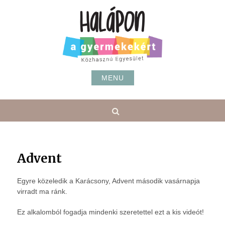
Skip
to
content
MENU
Search
Advent
Egyre közeledik a Karácsony, Advent második vasárnapja
virradt ma ránk.
Ez alkalomból fogadja mindenki szeretettel ezt a kis videót!