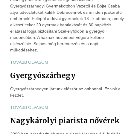
Gyergyószárhegyi Gyermekotthon Vezetői és Böjte Csaba
atya üdvözletüket küldik Debrecennek és minden jóakaratú
embernek! Felépül a dévai gyermekek 13.-ik otthona, amely
elkészültekor 20 gyermek bentlakását és 30 napközis
ellátását fogja biztosítani Székelyföldön a gyergyói
medencében. A háznak november végére kellene
elkészülnie. Sajnos még berendezés és a napi
működéséhez…
TOVÁBB OLVASOM
Gyergyószárhegy
Gyergyószárhegyen jártunk először az otthonnál. Ez volt a
kezdet.
TOVÁBB OLVASOM
Nagykárolyi piarista nővérek
2009-ben ismerkedtünk meg a Nagykárolyban élő Judit és