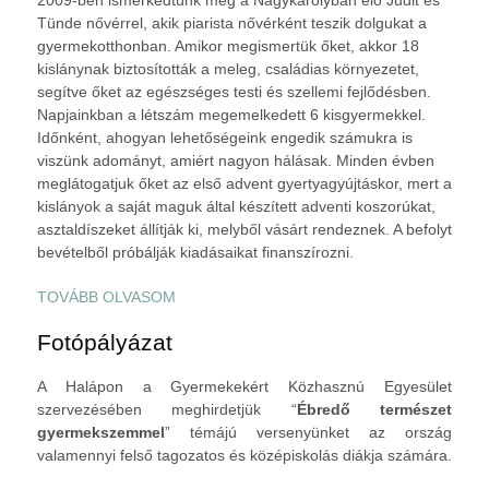
Tünde nővérrel, akik piarista nővérként teszik dolgukat a
gyermekotthonban. Amikor megismertük őket, akkor 18
kislánynak biztosították a meleg, családias környezetet,
segítve őket az egészséges testi és szellemi fejlődésben.
Napjainkban a létszám megemelkedett 6 kisgyermekkel.
Időnként, ahogyan lehetőségeink engedik számukra is
viszünk adományt, amiért nagyon hálásak. Minden évben
meglátogatjuk őket az első advent gyertyagyújtáskor, mert a
kislányok a saját maguk által készített adventi koszorúkat,
asztaldíszeket állítják ki, melyből vásárt rendeznek. A befolyt
bevételből próbálják kiadásaikat finanszírozni.
TOVÁBB OLVASOM
Fotópályázat
A Halápon a Gyermekekért Közhasznú Egyesület
szervezésében meghirdetjük “
Ébredő természet
gyermekszemmel
” témájú versenyünket az ország
valamennyi felső tagozatos és középiskolás diákja számára.