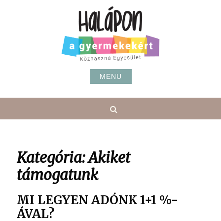
Skip
to
content
MENU
Search
Kategória:
Akiket
támogatunk
MI LEGYEN ADÓNK 1+1 %-
ÁVAL?