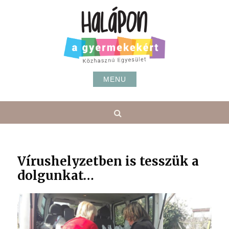
Skip
to
content
MENU
Search
Vírushelyzetben is tesszük a
dolgunkat…