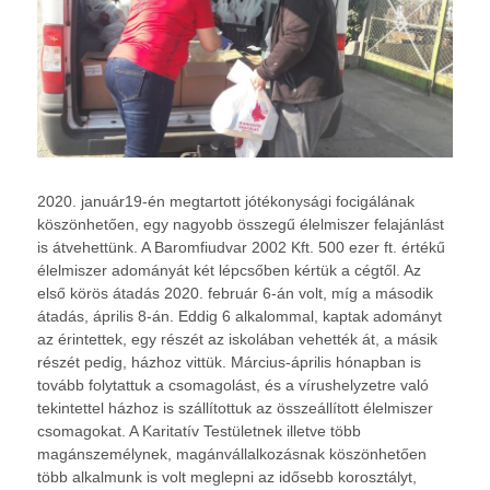
2020. január19-én megtartott jótékonysági focigálának
köszönhetően, egy nagyobb összegű élelmiszer felajánlást
is átvehettünk. A Baromfiudvar 2002 Kft. 500 ezer ft. értékű
élelmiszer adományát két lépcsőben kértük a cégtől. Az
első körös átadás 2020. február 6-án volt, míg a második
átadás, április 8-án. Eddig 6 alkalommal, kaptak adományt
az érintettek, egy részét az iskolában vehették át, a másik
részét pedig, házhoz vittük. Márci
us-április hónapban is
tovább folytattuk a csomagolást, és a vírushelyzetre való
tekintettel házhoz is szállítottuk az összeállított élelmiszer
csomagokat. A Karitatív Testületnek illetve több
magánszemélynek, magánvállalkozásnak köszönhetően
több alkalmunk is volt meglepni az idősebb korosztályt,