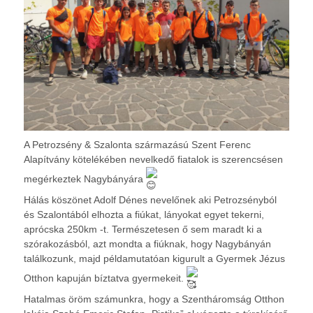
A Petrozsény & Szalonta származású Szent Ferenc
Alapítvány kötelékében nevelkedő fiatalok is szerencsésen
megérkeztek Nagybányára
Hálás köszönet Adolf Dénes nevelőnek aki Petrozsényból
és Szalontából elhozta a fiúkat, lányokat egyet tekerni,
aprócska 250km -t. Természetesen ő sem maradt ki a
szórakozásból, azt mondta a fiúknak, hogy Nagybányán
találkozunk, majd példamutatóan kigurult a Gyermek Jézus
Otthon kapuján bíztatva gyermekeit.
Hatalmas öröm számunkra, hogy a Szentháromság Otthon