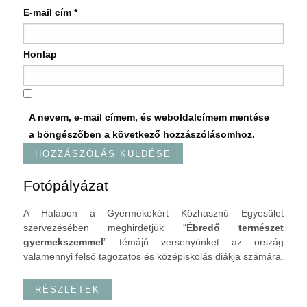
E-mail cím
*
Honlap
A nevem, e-mail címem, és weboldalcímem mentése
a böngészőben a következő hozzászólásomhoz.
Fotópályázat
A Halápon a Gyermekekért Közhasznú Egyesület
szervezésében meghirdetjük “
Ébredő természet
gyermekszemmel
” témájú versenyünket az ország
valamennyi felső tagozatos és középiskolás diákja számára.
RÉSZLETEK