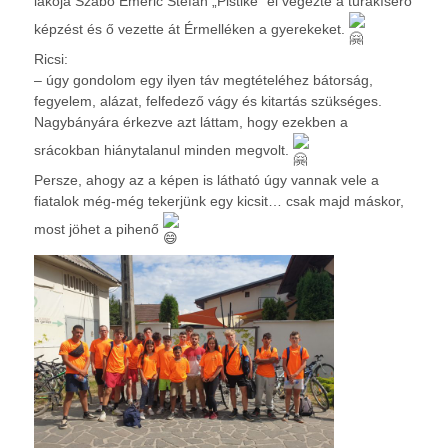
lakója Szabó Emeric Stefan „Pistike” el végezte a túrakísérő
képzést és ő vezette át Érmelléken a gyerekeket.
Ricsi:
– úgy gondolom egy ilyen táv megtételéhez bátorság,
fegyelem, alázat, felfedező vágy és kitartás szükséges.
Nagybányára érkezve azt láttam, hogy ezekben a
srácokban hiánytalanul minden megvolt.
Persze, ahogy az a képen is látható úgy vannak vele a
fiatalok még-még tekerjünk egy kicsit… csak majd máskor,
most jöhet a pihenő