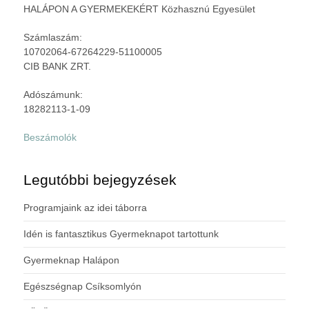
HALÁPON A GYERMEKEKÉRT Közhasznú Egyesület
Számlaszám:
10702064-67264229-51100005
CIB BANK ZRT.
Adószámunk:
18282113-1-09
Beszámolók
Legutóbbi bejegyzések
Programjaink az idei táborra
Idén is fantasztikus Gyermeknapot tartottunk
Gyermeknap Halápon
Egészségnap Csíksomlyón