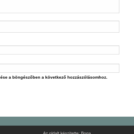
tése a böngészőben a következő hozzászólásomhoz.
Az oldalt készítette:
Boga