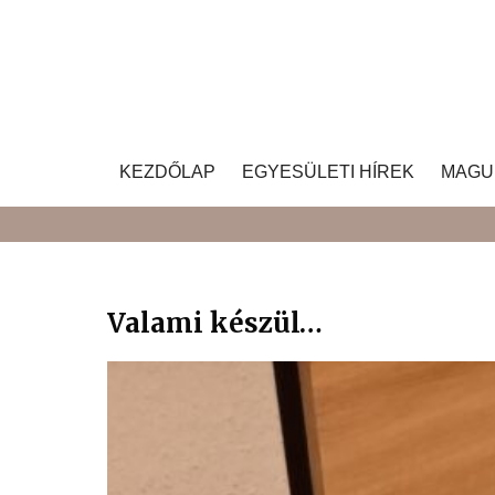
Skip
to
content
KEZDŐLAP
EGYESÜLETI HÍREK
MAGU
Valami készül…