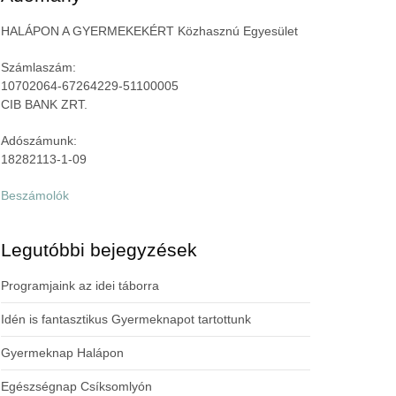
HALÁPON A GYERMEKEKÉRT Közhasznú Egyesület
Számlaszám:
10702064-67264229-51100005
CIB BANK ZRT.
Adószámunk:
18282113-1-09
Beszámolók
Legutóbbi bejegyzések
Programjaink az idei táborra
Idén is fantasztikus Gyermeknapot tartottunk
Gyermeknap Halápon
Egészségnap Csíksomlyón