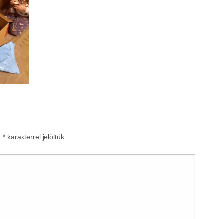
t
*
karakterrel jelöltük