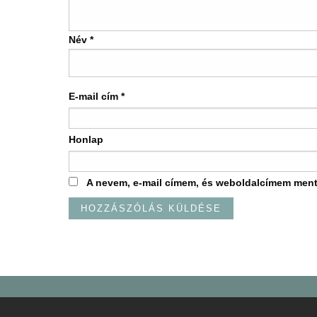
Név
*
E-mail cím
*
Honlap
A nevem, e-mail címem, és weboldalcímem men