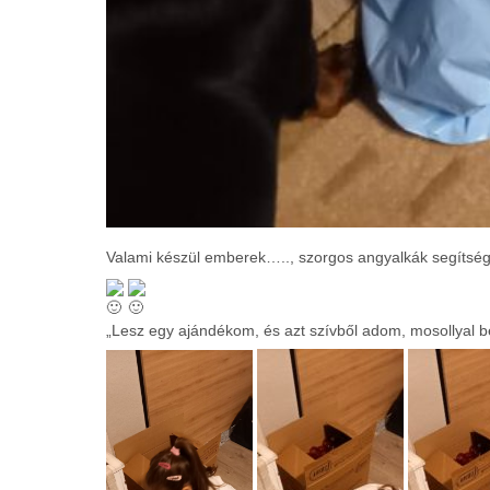
Valami készül emberek….., szorgos angyalkák segíts
„Lesz egy ajándékom, és azt szívből adom, mosollyal 