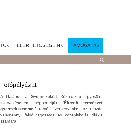
TÓK
ELÉRHETŐSÉGEINK
TÁMOGATÁS
Fotópályázat
A Halápon a Gyermekekért Közhasznú Egyesület
szervezésében meghirdetjük “
Ébredő természet
gyermekszemmel
” témájú versenyünket az ország
valamennyi felső tagozatos és középiskolás diákja
számára.