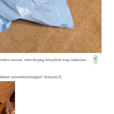
égünkre vannak, mert tényleg készülünk még valamivel……
bélelem szeretetcsomagom” Aranyosi E.