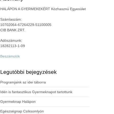
HALÁPON A GYERMEKEKÉRT Közhasznú Egyesület
Számlaszám:
10702064-67264229-51100005
CIB BANK ZRT.
Adószámunk:
18282113-1-09
Beszámolók
Legutóbbi bejegyzések
Programjaink az idei táborra
Idén is fantasztikus Gyermeknapot tartottunk
Gyermeknap Halápon
Egészségnap Csíksomlyón