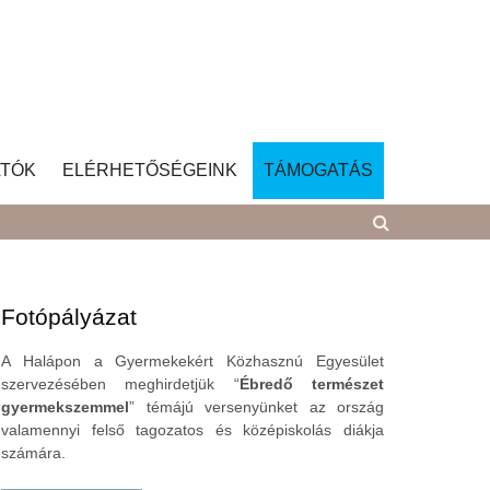
TÓK
ELÉRHETŐSÉGEINK
TÁMOGATÁS
Fotópályázat
A Halápon a Gyermekekért Közhasznú Egyesület
szervezésében meghirdetjük “
Ébredő természet
gyermekszemmel
” témájú versenyünket az ország
valamennyi felső tagozatos és középiskolás diákja
számára.