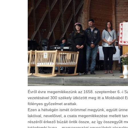
Évről évre megemlékezünk az 1658. szeptember 6.-i S
vezetésével 300 székely ütközött meg itt a Moldvából E
fölényes győzelmet arattak.
Ezen a hétvégén ismét örömmel megyünk, együtt ünnep
lakóival, nevelőivel, a csata megemlékezése mellett t
részéről érkező búzáit öntik össze, az így összegyűlt 
tatárdombi kupa – magyarországi egyesületek részvétel