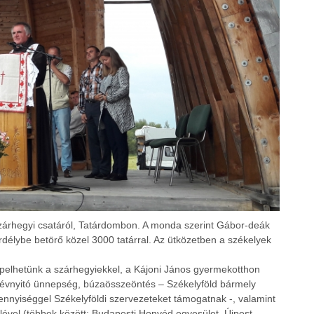
zárhegyi csatáról, Tatárdombon. A monda szerint Gábor-deák
rdélybe betörő közel 3000 tatárral. Az ütközetben a székelyek
elhetünk a szárhegyiekkel, a Kájoni János gyermekotthon
anévnyitó ünnepség, búzaösszeöntés – Székelyföld bármely
mennyiséggel Székelyföldi szervezeteket támogatnak -, valamint
ével (többek között: Budapesti Honvéd egyesület, Újpest,