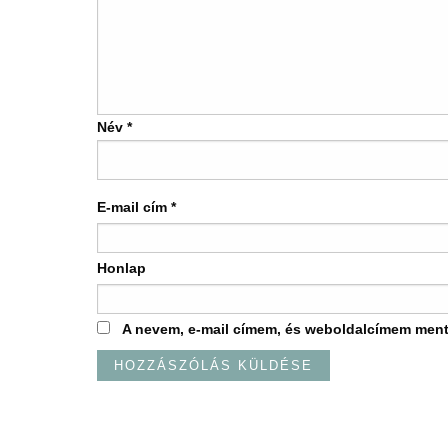
Név
*
E-mail cím
*
Honlap
A nevem, e-mail címem, és weboldalcímem men