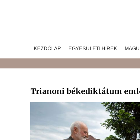
Skip
to
content
KEZDŐLAP
EGYESÜLETI HÍREK
MAGU
Trianoni békediktátum eml