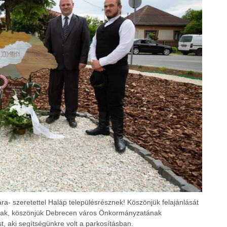
a- szeretettel Haláp településrésznek! Köszönjük felajánlását
rnak, köszönjük Debrecen város Önkormányzatának
t, aki segítségünkre volt a parkosításban.