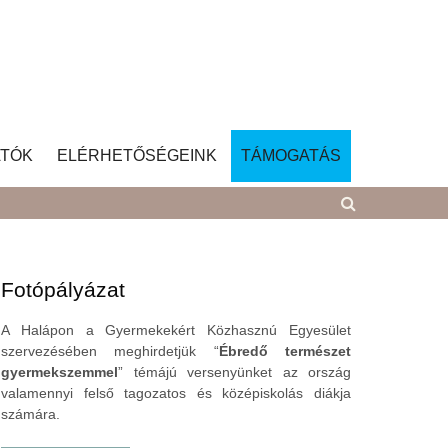
TÓK
ELÉRHETŐSÉGEINK
TÁMOGATÁS
Fotópályázat
A Halápon a Gyermekekért Közhasznú Egyesület
szervezésében meghirdetjük “
Ébredő természet
gyermekszemmel
” témájú versenyünket az ország
valamennyi felső tagozatos és középiskolás diákja
számára.