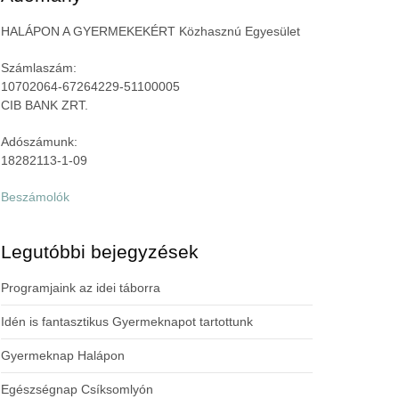
HALÁPON A GYERMEKEKÉRT Közhasznú Egyesület
Számlaszám:
10702064-67264229-51100005
CIB BANK ZRT.
Adószámunk:
18282113-1-09
Beszámolók
Legutóbbi bejegyzések
Programjaink az idei táborra
Idén is fantasztikus Gyermeknapot tartottunk
Gyermeknap Halápon
Egészségnap Csíksomlyón