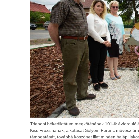
Trianoni békediktátum megkötésének 101-ik évfordulójár
Kiss Fruzsinának, alkotását Sólyom Ferenc művész ú
támogatását, továbbá köszönet illet minden halápi lakos