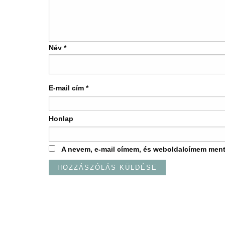
Név
*
E-mail cím
*
Honlap
A nevem, e-mail címem, és weboldalcímem men