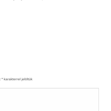
t
*
karakterrel jelöltük