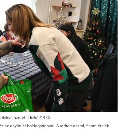
elekvő szeretet lelkét!”B.Cs.
 az együttlét boldogságával. A terített asztal, finom ételek