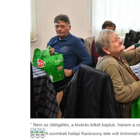
” Nem az üldögélés, a kivárás lelkét kaptuk, hanem a cs
A szombati halápi Karácsony tele volt örömmel és