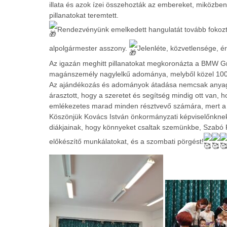
illata és azok ízei összehozták az embereket, miközbe
pillanatokat teremtett.
Rendezvényünk emelkedett hangulatát tovább fokozta
alpolgármester asszony.
Jelenléte, közvetlensége, é
Az igazán meghitt pillanatokat megkoronázta a BMW G
magánszemély nagylelkű adománya, melyből közel 100 c
Az ajándékozás és adományok átadása nemcsak anyagila
árasztott, hogy a szeretet és segítség mindig ott van
emlékezetes marad minden résztvevő számára, mert a sz
Köszönjük Kovács István önkormányzati képviselőnkne
diákjainak, hogy könnyeket csaltak szemünkbe, Szabó
előkészítő munkálatokat, és a szombati pörgést!