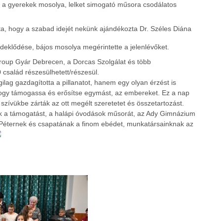
n a gyerekek mosolya, lelket simogató műsora csodálatos
, hogy a szabad idejét nekünk ajándékozta Dr. Széles Diána
rdeklődése, bájos mosolya megérintette a jelenlévőket.
roup Gyár Debrecen, a Dorcas Szolgálat és több
salád részesülhetett/részesül.
g gazdagította a pillanatot, hanem egy olyan érzést is
, hogy támogassa és erősítse egymást, az embereket. Ez a nap
ívükbe zárták az ott megélt szeretetet és összetartozást.
k a támogatást, a halápi óvodások műsorát, az Ady Gimnázium
 Péternek és csapatának a finom ebédet, munkatársainknak az