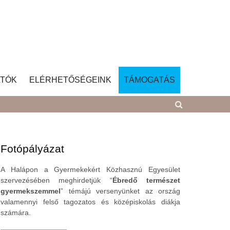
TÓK
ELÉRHETŐSÉGEINK
TÁMOGATÁS
Fotópályázat
A Halápon a Gyermekekért Közhasznú Egyesület
szervezésében meghirdetjük “
Ébredő természet
gyermekszemmel
” témájú versenyünket az ország
valamennyi felső tagozatos és középiskolás diákja
számára.