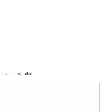
t
*
karakterrel jelöltük