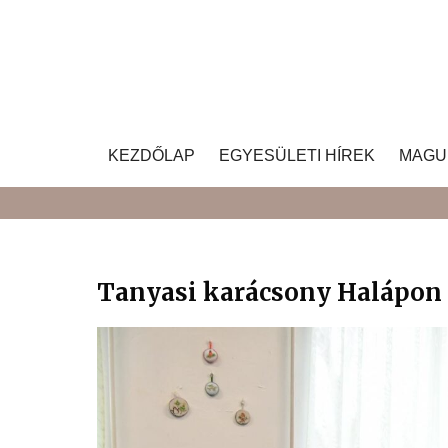
Skip
to
content
KEZDŐLAP
EGYESÜLETI HÍREK
MAGU
Tanyasi karácsony Halápon