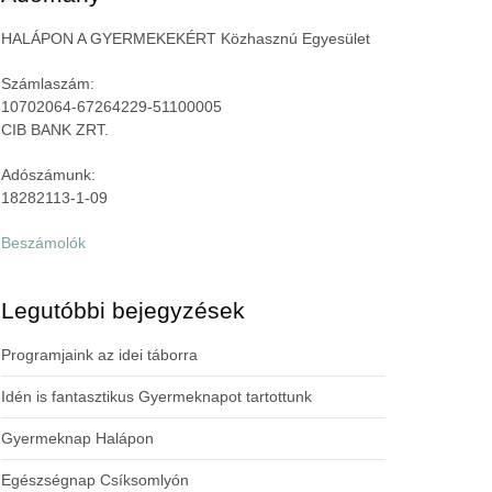
HALÁPON A GYERMEKEKÉRT Közhasznú Egyesület
Számlaszám:
10702064-67264229-51100005
CIB BANK ZRT.
Adószámunk:
18282113-1-09
Beszámolók
Legutóbbi bejegyzések
Programjaink az idei táborra
Idén is fantasztikus Gyermeknapot tartottunk
Gyermeknap Halápon
Egészségnap Csíksomlyón