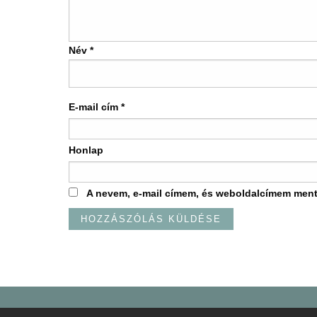
Név
*
E-mail cím
*
Honlap
A nevem, e-mail címem, és weboldalcímem men