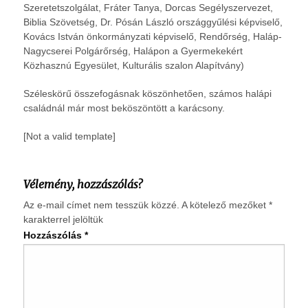
Szeretetszolgálat, Fráter Tanya, Dorcas Segélyszervezet,
Biblia Szövetség, Dr. Pósán László országgyűlési képviselő,
Kovács István önkormányzati képviselő, Rendőrség, Haláp-
Nagycserei Polgárőrség, Halápon a Gyermekekért
Közhasznú Egyesület, Kulturális szalon Alapítvány)
Széleskörű összefogásnak köszönhetően, számos halápi
családnál már most beköszöntött a karácsony.
[Not a valid template]
Vélemény, hozzászólás?
Az e-mail címet nem tesszük közzé.
A kötelező mezőket
*
karakterrel jelöltük
Hozzászólás
*