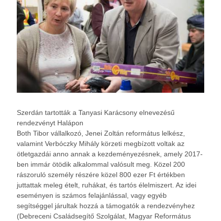
Szerdán tartották a Tanyasi Karácsony elnevezésű
rendezvényt Halápon
Both Tibor vállalkozó, Jenei Zoltán református lelkész,
valamint Verbóczky Mihály körzeti megbízott voltak az
ötletgazdái anno annak a kezdeményezésnek, amely 2017-
ben immár ötödik alkalommal valósult meg. Közel 200
rászoruló személy részére közel 800 ezer Ft értékben
juttattak meleg ételt, ruhákat, és tartós élelmiszert. Az idei
eseményen is számos felajánlással, vagy egyéb
segítséggel járultak hozzá a támogatók a rendezvényhez
(Debreceni Családsegítő Szolgálat, Magyar Református