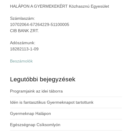
HALÁPON A GYERMEKEKÉRT Közhasznú Egyesület
Számlaszám:
10702064-67264229-51100005
CIB BANK ZRT.
Adószámunk:
18282113-1-09
Beszámolók
Legutóbbi bejegyzések
Programjaink az idei táborra
Idén is fantasztikus Gyermeknapot tartottunk
Gyermeknap Halápon
Egészségnap Csíksomlyón