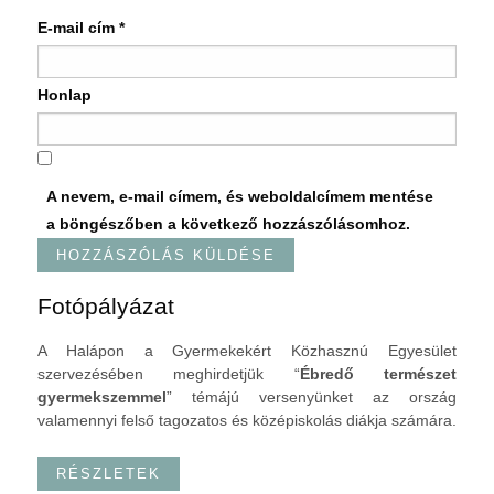
E-mail cím
*
Honlap
A nevem, e-mail címem, és weboldalcímem mentése
a böngészőben a következő hozzászólásomhoz.
Fotópályázat
A Halápon a Gyermekekért Közhasznú Egyesület
szervezésében meghirdetjük “
Ébredő természet
gyermekszemmel
” témájú versenyünket az ország
valamennyi felső tagozatos és középiskolás diákja számára.
RÉSZLETEK