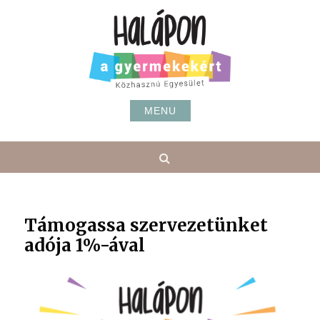
Skip
to
content
MENU
Search
Támogassa szervezetünket
adója 1%-ával