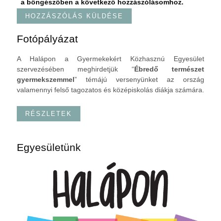
a böngészőben a következő hozzászólásomhoz.
Fotópályázat
A Halápon a Gyermekekért Közhasznú Egyesület
szervezésében meghirdetjük “
Ébredő természet
gyermekszemmel
” témájú versenyünket az ország
valamennyi felső tagozatos és középiskolás diákja számára.
RÉSZLETEK
Egyesületünk