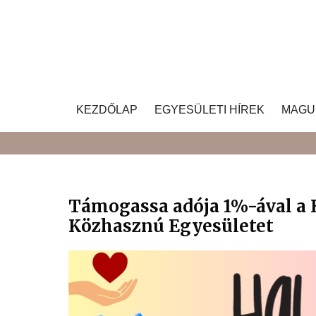
Skip
to
content
KEZDŐLAP
EGYESÜLETI HÍREK
MAGU
Támogassa adója 1%-ával a
Közhasznú Egyesületet