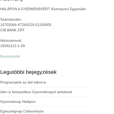
HALÁPON A GYERMEKEKÉRT Közhasznú Egyesület
Számlaszám:
10702064-67264229-51100005
CIB BANK ZRT.
Adószámunk:
18282113-1-09
Beszámolók
Legutóbbi bejegyzések
Programjaink az idei táborra
Idén is fantasztikus Gyermeknapot tartottunk
Gyermeknap Halápon
Egészségnap Csíksomlyón