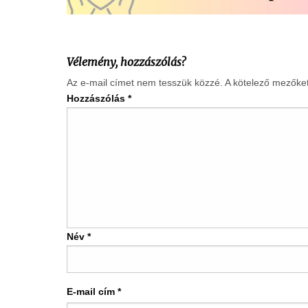
Vélemény, hozzászólás?
Az e-mail címet nem tesszük közzé.
A kötelező mezőke
Hozzászólás
*
Név
*
E-mail cím
*