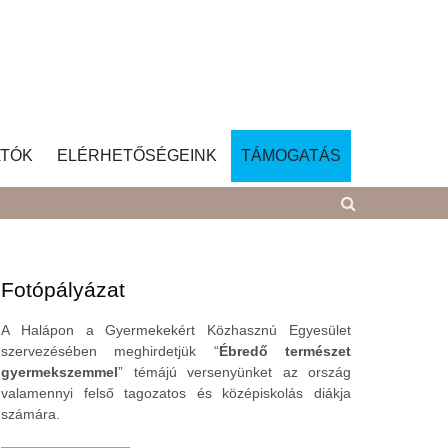
TÓK
ELÉRHETŐSÉGEINK
TÁMOGATÁS
Fotópályázat
A Halápon a Gyermekekért Közhasznú Egyesület
szervezésében meghirdetjük “
Ébredő természet
gyermekszemmel
” témájú versenyünket az ország
valamennyi felső tagozatos és középiskolás diákja
számára.