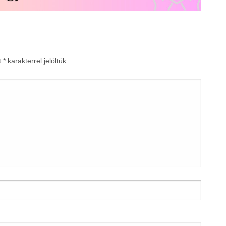
t
*
karakterrel jelöltük