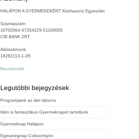
HALÁPON A GYERMEKEKÉRT Közhasznú Egyesület
Számlaszám:
10702064-67264229-51100005
CIB BANK ZRT.
Adószámunk:
18282113-1-09
Beszámolók
Legutóbbi bejegyzések
Programjaink az idei táborra
Idén is fantasztikus Gyermeknapot tartottunk
Gyermeknap Halápon
Egészségnap Csíksomlyón