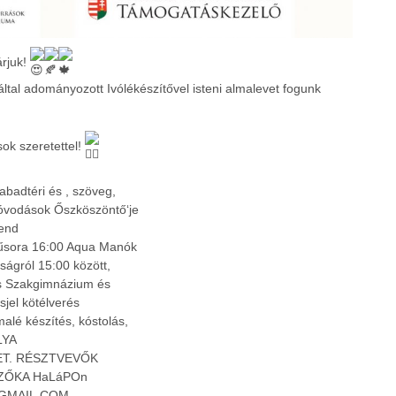
rjuk!
ltal adományozott Ivólékészítővel isteni almalevet fogunk
ok szeretettel!