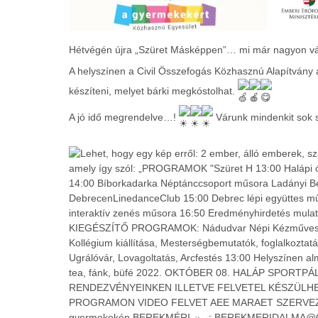
Hétvégén újra „Szüret Másképpen”… mi már nagyon vá
A helyszínen a Civil Összefogás Közhasznú Alapítvány á
készíteni, melyet bárki megkóstolhat.
A jó idő megrendelve…!
Várunk mindenkit sok s