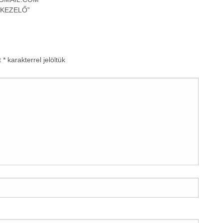
t
*
karakterrel jelöltük