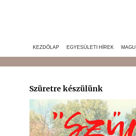
Skip
to
content
KEZDŐLAP
EGYESÜLETI HÍREK
MAGU
Szüretre készülünk