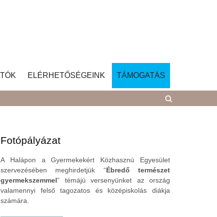
TÓK
ELÉRHETŐSÉGEINK
TÁMOGATÁS
Fotópályázat
A Halápon a Gyermekekért Közhasznú Egyesület
szervezésében meghirdetjük “
Ébredő természet
gyermekszemmel
” témájú versenyünket az ország
valamennyi felső tagozatos és középiskolás diákja
számára.