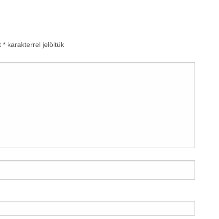
t
*
karakterrel jelöltük