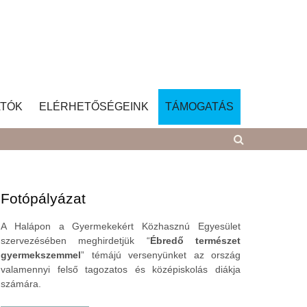
TÓK
ELÉRHETŐSÉGEINK
TÁMOGATÁS
Fotópályázat
A Halápon a Gyermekekért Közhasznú Egyesület
szervezésében meghirdetjük “
Ébredő természet
gyermekszemmel
” témájú versenyünket az ország
valamennyi felső tagozatos és középiskolás diákja
számára.