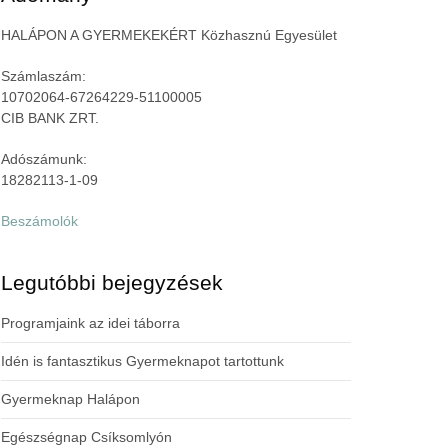
HALÁPON A GYERMEKEKÉRT Közhasznú Egyesület
Számlaszám:
10702064-67264229-51100005
CIB BANK ZRT.
Adószámunk:
18282113-1-09
Beszámolók
Legutóbbi bejegyzések
Programjaink az idei táborra
Idén is fantasztikus Gyermeknapot tartottunk
Gyermeknap Halápon
Egészségnap Csíksomlyón