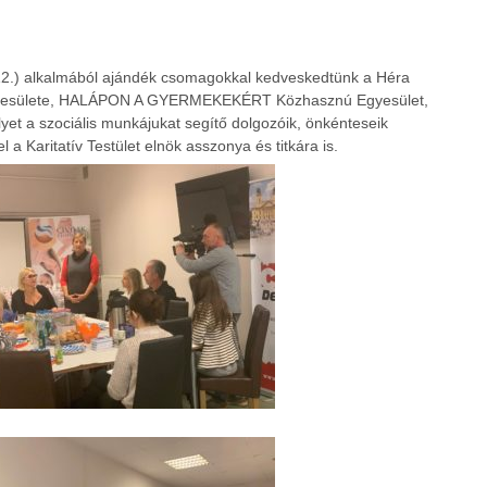
2.) alkalmából ajándék csomagokkal kedveskedtünk a Héra
Egyesülete, HALÁPON A GYERMEKEKÉRT Közhasznú Egyesület,
yet a szociális munkájukat segítő dolgozóik, önkénteseik
 a Karitatív Testület elnök asszonya és titkára is.