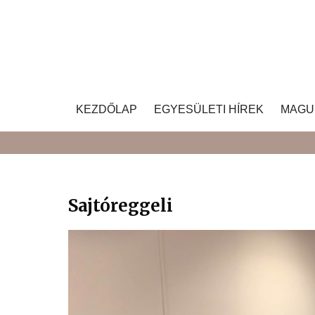
Skip
to
content
KEZDŐLAP
EGYESÜLETI HÍREK
MAGU
Sajtóreggeli