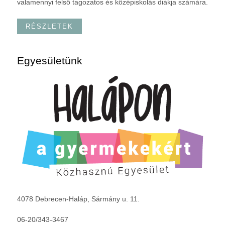
valamennyi felső tagozatos és középiskolás diákja számára.
RÉSZLETEK
Egyesületünk
4078 Debrecen-Haláp, Sármány u. 11.
06-20/343-3467