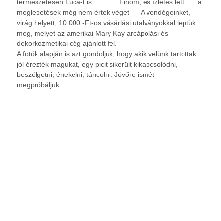
természetesen Luca-t is.
Finom, és ízletes lett……a
meglepetések még nem értek véget
A vendégeinket,
virág helyett, 10.000.-Ft-os vásárlási utalványokkal leptük
meg, melyet az amerikai Mary Kay arcápolási és
dekorkozmetikai cég ajánlott fel.
A fotók alapján is azt gondoljuk, hogy akik velünk tartottak
jól érezték magukat, egy picit sikerült kikapcsolódni,
beszélgetni, énekelni, táncolni. Jövőre ismét
megpróbáljuk….