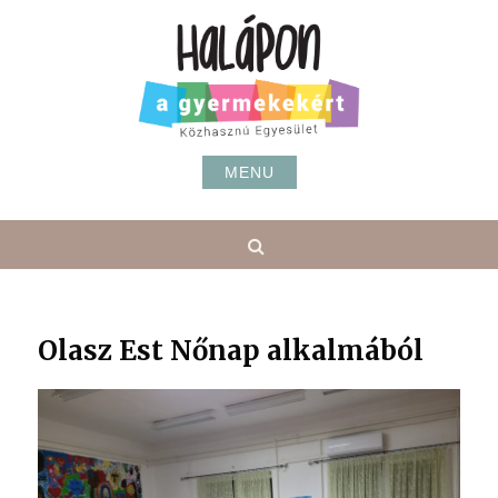
Skip
to
content
MENU
Search
Olasz Est Nőnap alkalmából