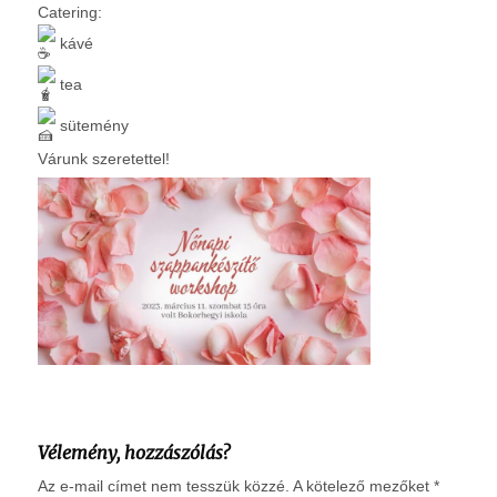
Catering:
kávé
tea
sütemény
Várunk szeretettel!
Vélemény, hozzászólás?
Az e-mail címet nem tesszük közzé.
A kötelező mezőket
*