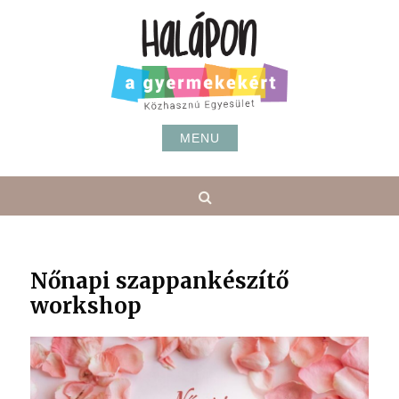
Skip
to
content
MENU
Search
Nőnapi szappankészítő
workshop