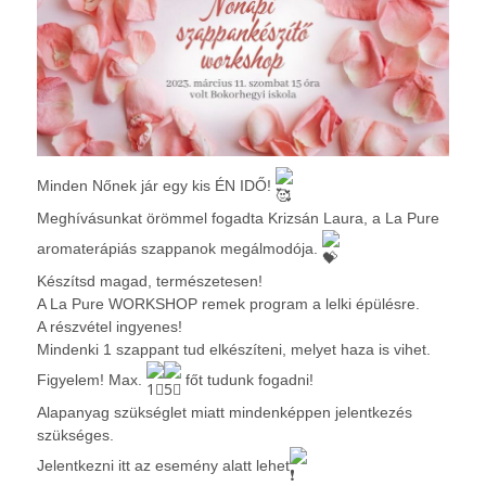
Minden Nőnek jár egy kis ÉN IDŐ!
Meghívásunkat örömmel fogadta Krizsán Laura, a La Pure
aromaterápiás szappanok megálmodója.
Készítsd magad, természetesen!
A La Pure WORKSHOP remek program a lelki épülésre.
A részvétel ingyenes!
Mindenki 1 szappant tud elkészíteni, melyet haza is vihet.
Figyelem! Max.
főt tudunk fogadni!
Alapanyag szükséglet miatt mindenképpen jelentkezés
szükséges.
Jelentkezni itt az esemény alatt lehet