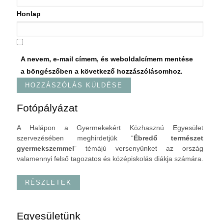
Honlap
A nevem, e-mail címem, és weboldalcímem mentése
a böngészőben a következő hozzászólásomhoz.
Fotópályázat
A Halápon a Gyermekekért Közhasznú Egyesület
szervezésében meghirdetjük “
Ébredő természet
gyermekszemmel
” témájú versenyünket az ország
valamennyi felső tagozatos és középiskolás diákja számára.
RÉSZLETEK
Egyesületünk