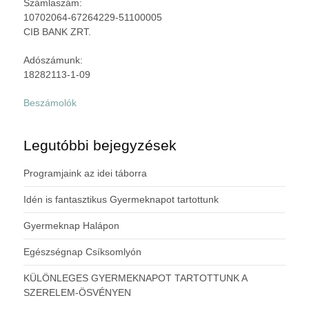
Számlaszám:
10702064-67264229-51100005
CIB BANK ZRT.
Adószámunk:
18282113-1-09
Beszámolók
Legutóbbi bejegyzések
Programjaink az idei táborra
Idén is fantasztikus Gyermeknapot tartottunk
Gyermeknap Halápon
Egészségnap Csíksomlyón
KÜLÖNLEGES GYERMEKNAPOT TARTOTTUNK A
SZERELEM-ÖSVÉNYEN