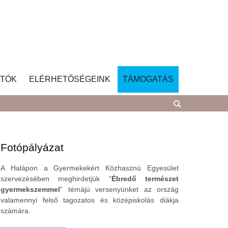
TÓK
ELÉRHETŐSÉGEINK
TÁMOGATÁS
Fotópályázat
A Halápon a Gyermekekért Közhasznú Egyesület
szervezésében meghirdetjük “
Ébredő természet
gyermekszemmel
” témájú versenyünket az ország
valamennyi felső tagozatos és középiskolás diákja
számára.