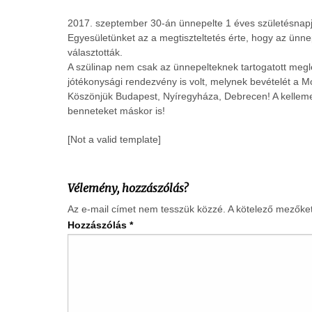
2017. szeptember 30-án ünnepelte 1 éves születésnap
Egyesületünket az a megtiszteltetés érte, hogy az ünne
választották.
A szülinap nem csak az ünnepelteknek tartogatott me
jótékonysági rendezvény is volt, melynek bevételét a M
Köszönjük Budapest, Nyíregyháza, Debrecen! A kellemes
benneteket máskor is!
[Not a valid template]
Vélemény, hozzászólás?
Az e-mail címet nem tesszük közzé.
A kötelező mezőke
Hozzászólás
*