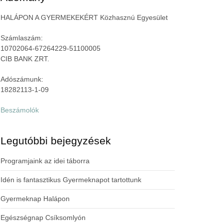
HALÁPON A GYERMEKEKÉRT Közhasznú Egyesület
Számlaszám:
10702064-67264229-51100005
CIB BANK ZRT.
Adószámunk:
18282113-1-09
Beszámolók
Legutóbbi bejegyzések
Programjaink az idei táborra
Idén is fantasztikus Gyermeknapot tartottunk
Gyermeknap Halápon
Egészségnap Csíksomlyón