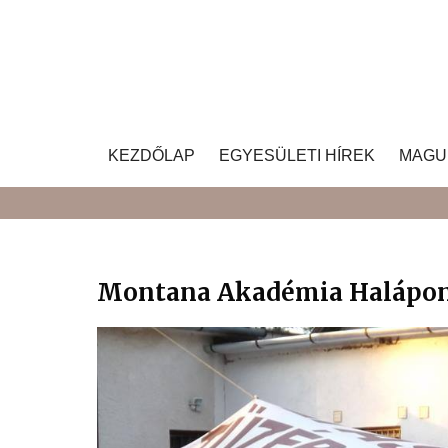
Skip
to
content
KEZDŐLAP
EGYESÜLETI HÍREK
MAGU
Montana Akadémia Halápo