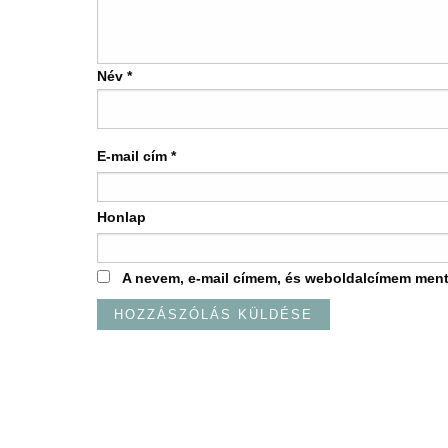
Név
*
E-mail cím
*
Honlap
A nevem, e-mail címem, és weboldalcímem men