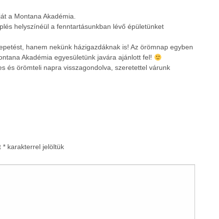
ját a Montana Akadémia.
plés helyszínéül a fenntartásunkban lévő épületünket
glepetést, hanem nekünk házigazdáknak is! Az örömnap egyben
ontana Akadémia egyesületünk javára ajánlott fel!
 és örömteli napra visszagondolva, szeretettel várunk
t
*
karakterrel jelöltük