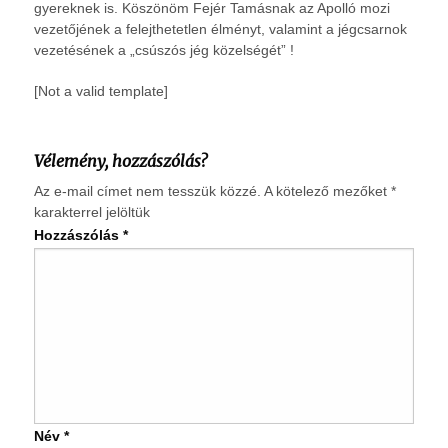
gyereknek is. Köszönöm Fejér Tamásnak az Apolló mozi
vezetőjének a felejthetetlen élményt, valamint a jégcsarnok
vezetésének a „csúszós jég közelségét” !
[Not a valid template]
Vélemény, hozzászólás?
Az e-mail címet nem tesszük közzé.
A kötelező mezőket
*
karakterrel jelöltük
Hozzászólás
*
Név
*