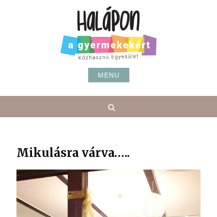
Skip
to
content
MENU
Search
Mikulásra várva…..