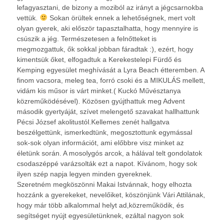
lefagyasztani, de bizony a moziból az irányt a jégcsarnokba
vettük.
Sokan örültek ennek a lehetőségnek, mert volt
olyan gyerek, aki először tapasztalhatta, hogy mennyire is
csúszik a jég. Természetesen a felnőtteket is
megmozgattuk, ők sokkal jobban fáradtak :), ezért, hogy
kimentsük őket, elfogadtuk a Kerekestelepi Fürdő és
Kemping egyesület meghívását a Lyra Beach étteremben. A
finom vacsora, meleg tea, forró csoki és a MIKULÁS mellett,
vidám kis műsor is várt minket.( Kuckó Művésztanya
közreműködésével). Közösen gyújthattuk meg Advent
második gyertyáját, szívet melengető szavakat hallhattunk
Pécsi József akolitustól.Kellemes zenét hallgatva
beszélgettünk, ismerkedtünk, megosztottunk egymással
sok-sok olyan információt, ami előbbre visz minket az
életünk során. A mosolygós arcok, a hálával telt gondolatok
csodaszéppé varázsolták ezt a napot. Kívánom, hogy sok
ilyen szép napja legyen minden gyereknek.
Szeretném megköszönni Makai Istvánnak, hogy elhozta
hozzánk a gyerekeket, nevelőiket, köszönjünk Vári Attilának,
hogy már több alkalommal helyt ad,közreműködik, és
segítséget nyújt egyesületünknek, ezáltal nagyon sok