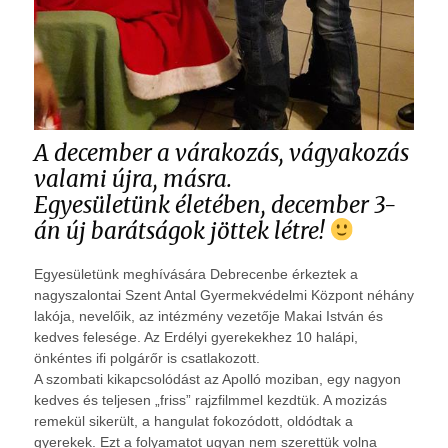
A december a várakozás, vágyakozás
valami újra, másra.
Egyesületünk életében, december 3-
án új barátságok jöttek létre!
Egyesületünk meghívására Debrecenbe érkeztek a
nagyszalontai Szent Antal Gyermekvédelmi Központ néhány
lakója, nevelőik, az intézmény vezetője Makai István és
kedves felesége. Az Erdélyi gyerekekhez 10 halápi,
önkéntes ifi polgárőr is csatlakozott.
A szombati kikapcsolódást az Apolló moziban, egy nagyon
kedves és teljesen „friss” rajzfilmmel kezdtük. A mozizás
remekül sikerült, a hangulat fokozódott, oldódtak a
gyerekek. Ezt a folyamatot ugyan nem szerettük volna