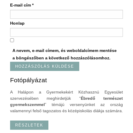
E-mail cím
*
Honlap
A nevem, e-mail címem, és weboldalcímem mentése
a böngészőben a következő hozzászólásomhoz.
Fotópályázat
A Halápon a Gyermekekért Közhasznú Egyesület
szervezésében meghirdetjük “
Ébredő természet
gyermekszemmel
” témájú versenyünket az ország
valamennyi felső tagozatos és középiskolás diákja számára.
RÉSZLETEK