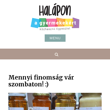
Skip
to
content
MENU
Search
Mennyi finomság vár
szombaton! :)