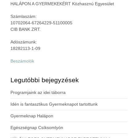
HALÁPON A GYERMEKEKÉRT Közhasznú Egyesület
Számlaszám:
10702064-67264229-51100005
CIB BANK ZRT.
Adószámunk:
18282113-1-09
Beszámolók
Legutóbbi bejegyzések
Programjaink az idei táborra
Idén is fantasztikus Gyermeknapot tartottunk
Gyermeknap Halápon
Egészségnap Csíksomlyón