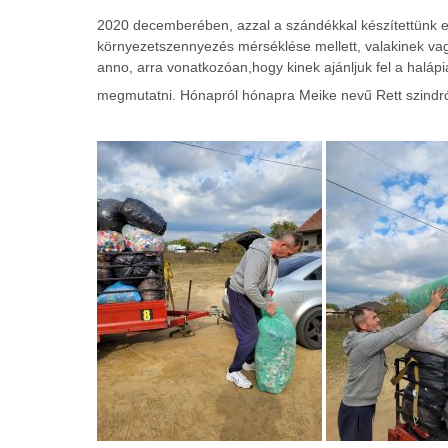
2020 decemberében, azzal a szándékkal készítettünk e
környezetszennyezés mérséklése mellett, valakinek vag
anno, arra vonatkozóan,hogy kinek ajánljuk fel a halápi
megmutatni. Hónapról hónapra Meike nevű Rett szindró