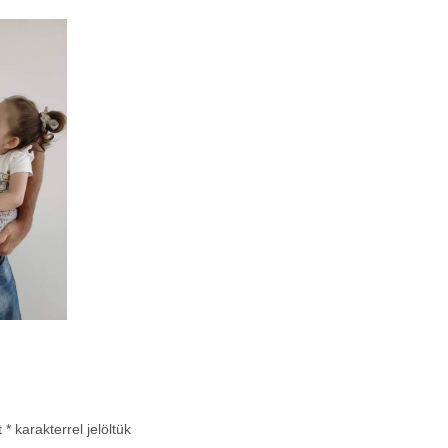
t
*
karakterrel jelöltük