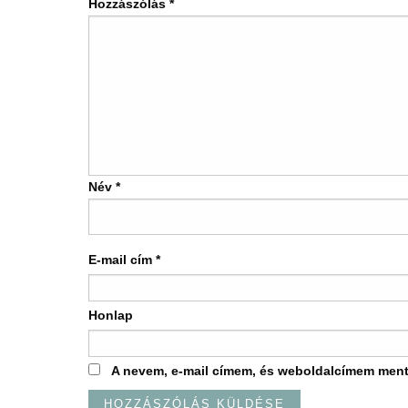
Hozzászólás
*
Név
*
E-mail cím
*
Honlap
A nevem, e-mail címem, és weboldalcímem men