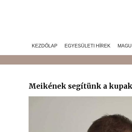
Skip
to
content
KEZDŐLAP
EGYESÜLETI HÍREK
MAGU
Meikének segítünk a kupak