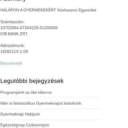
HALÁPON A GYERMEKEKÉRT Közhasznú Egyesület
Számlaszám:
10702064-67264229-51100005
CIB BANK ZRT.
Adószámunk:
18282113-1-09
Beszámolók
Legutóbbi bejegyzések
Programjaink az idei táborra
Idén is fantasztikus Gyermeknapot tartottunk
Gyermeknap Halápon
Egészségnap Csíksomlyón