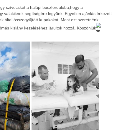
gy szívecsket a halápi buszfordulóba,hogy a
y valakiknek segítségére legyünk. Egyetlen ajánlás érkezett
ak által összegyűjtött kupakokat. Most ezt szeretnénk
más kislány kezeléséhez járultok hozzá. Köszönjük