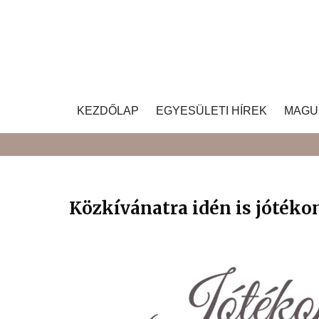
Skip
to
content
KEZDŐLAP
EGYESÜLETI HÍREK
MAGU
Közkívánatra idén is jótéko