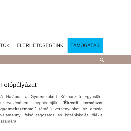
TÓK
ELÉRHETŐSÉGEINK
TÁMOGATÁS
Fotópályázat
A Halápon a Gyermekekért Közhasznú Egyesület
szervezésében meghirdetjük “
Ébredő természet
gyermekszemmel
” témájú versenyünket az ország
valamennyi felső tagozatos és középiskolás diákja
számára.