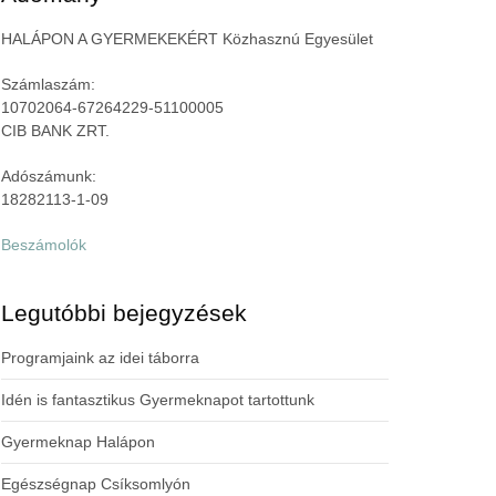
HALÁPON A GYERMEKEKÉRT Közhasznú Egyesület
Számlaszám:
10702064-67264229-51100005
CIB BANK ZRT.
Adószámunk:
18282113-1-09
Beszámolók
Legutóbbi bejegyzések
Programjaink az idei táborra
Idén is fantasztikus Gyermeknapot tartottunk
Gyermeknap Halápon
Egészségnap Csíksomlyón