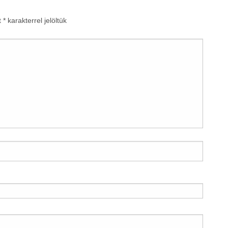
t
*
karakterrel jelöltük