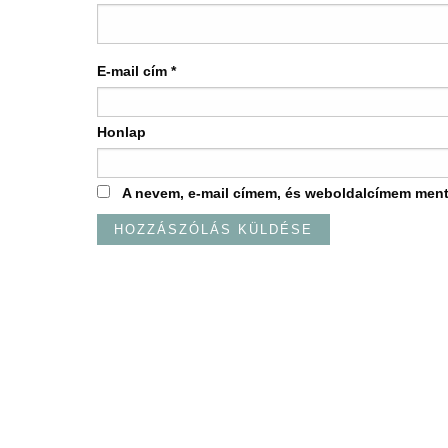
E-mail cím
*
Honlap
A nevem, e-mail címem, és weboldalcímem men