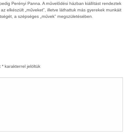
ett pedig Perényi Panna. A művelődési házban kiállítást rendeztek
az elkészült „műveket”, illetve láthattuk más gyerekek munkáit
ítségét, a szépséges „művek” megszületésében.
t
*
karakterrel jelöltük