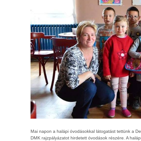
Mai napon a halápi óvodásokkal látogatást tettünk a D
DMK rajzpályázatot hirdetett óvodások részére. A halápi