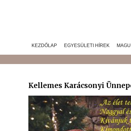
Skip
to
content
KEZDŐLAP
EGYESÜLETI HÍREK
MAGU
Kellemes Karácsonyi Ünnepe