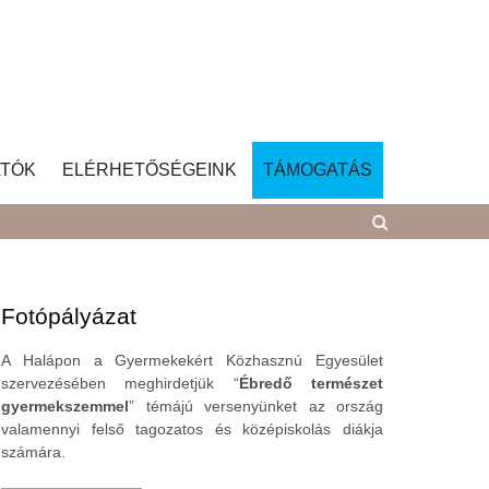
TÓK
ELÉRHETŐSÉGEINK
TÁMOGATÁS
Fotópályázat
A Halápon a Gyermekekért Közhasznú Egyesület
szervezésében meghirdetjük “
Ébredő természet
gyermekszemmel
” témájú versenyünket az ország
valamennyi felső tagozatos és középiskolás diákja
számára.