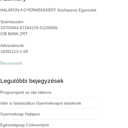
HALÁPON A GYERMEKEKÉRT Közhasznú Egyesület
Számlaszám:
10702064-67264229-51100005
CIB BANK ZRT.
Adószámunk:
18282113-1-09
Beszámolók
Legutóbbi bejegyzések
Programjaink az idei táborra
Idén is fantasztikus Gyermeknapot tartottunk
Gyermeknap Halápon
Egészségnap Csíksomlyón