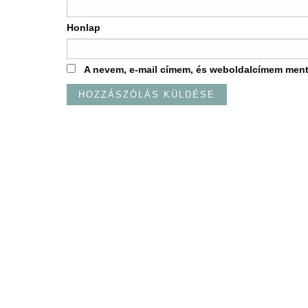
Honlap
A nevem, e-mail címem, és weboldalcímem men