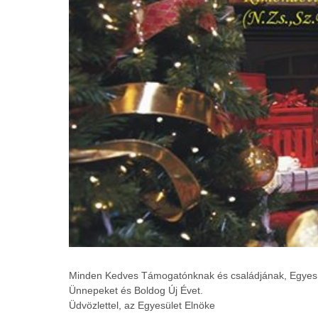
Minden Kedves Támogatónknak és családjának, Egyesül
Ünnepeket és Boldog Új Évet.
Üdvözlettel, az Egyesület Elnöke