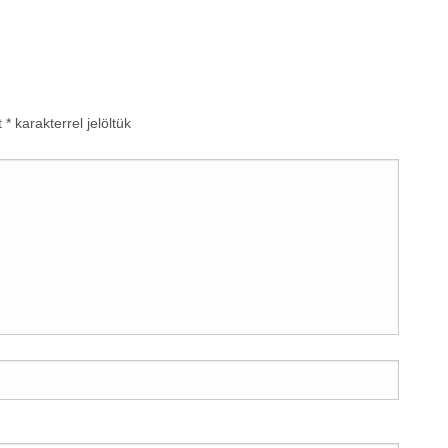
t
*
karakterrel jelöltük