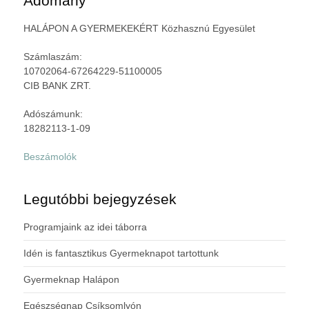
Adomány
HALÁPON A GYERMEKEKÉRT Közhasznú Egyesület
Számlaszám:
10702064-67264229-51100005
CIB BANK ZRT.
Adószámunk:
18282113-1-09
Beszámolók
Legutóbbi bejegyzések
Programjaink az idei táborra
Idén is fantasztikus Gyermeknapot tartottunk
Gyermeknap Halápon
Egészségnap Csíksomlyón