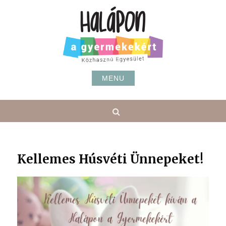
Skip
to
content
MENU
Search
Kellemes Húsvéti Ünnepeket!