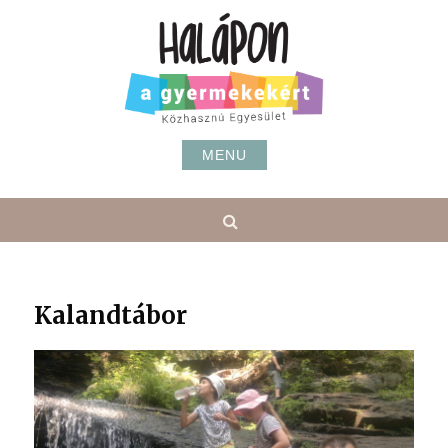
Skip
to
content
MENU
Search
Kalandtábor