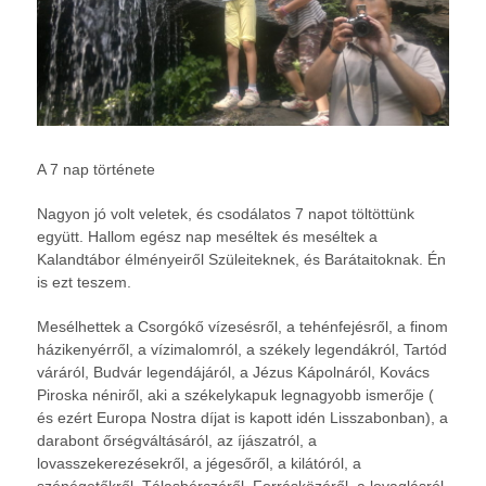
A 7 nap története
Nagyon jó volt veletek, és csodálatos 7 napot töltöttünk
együtt. Hallom egész nap meséltek és meséltek a
Kalandtábor élményeiről Szüleiteknek, és Barátaitoknak. Én
is ezt teszem.
Mesélhettek a Csorgókő vízesésről, a tehénfejésről, a finom
házikenyérről, a vízimalomról, a székely legendákról, Tartód
váráról, Budvár legendájáról, a Jézus Kápolnáról, Kovács
Piroska néniről, aki a székelykapuk legnagyobb ismerője (
és ezért Europa Nostra díjat is kapott idén Lisszabonban), a
darabont őrségváltásáról, az íjászatról, a
lovasszekerezésekről, a jégesőről, a kilátóról, a
szénégetőkről, Tálasbérczéről, Forrásközéről, a lovaglásról,