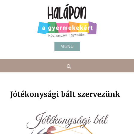
Skip
to
content
MENU
Search
Jótékonysági bált szervezünk