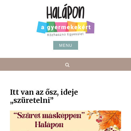
Skip
to
content
MENU
Search
Itt van az ősz, ideje
„szüretelni”