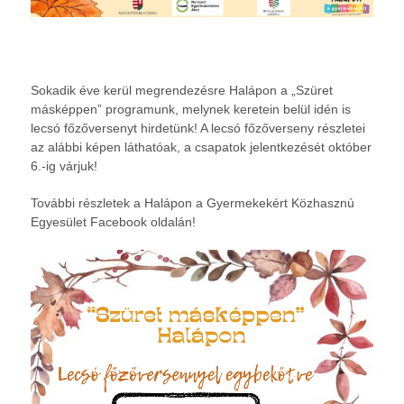
Sokadik éve kerül megrendezésre Halápon a „Szüret
másképpen” programunk, melynek keretein belül idén is
lecsó főzőversenyt hirdetünk! A lecsó főzőverseny részletei
az alábbi képen láthatóak, a csapatok jelentkezését október
6.-ig várjuk!
További részletek a Halápon a Gyermekekért Közhasznú
Egyesület Facebook oldalán!
Videólejátszó