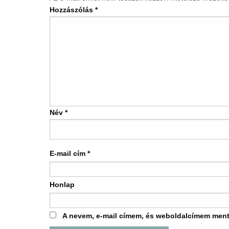
Hozzászólás
*
Név
*
E-mail cím
*
Honlap
A nevem, e-mail címem, és weboldalcímem men