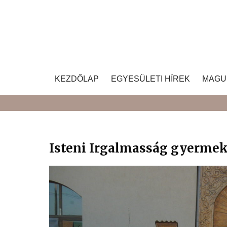
Skip
to
content
KEZDŐLAP
EGYESÜLETI HÍREK
MAGU
Isteni Irgalmasság gyerme