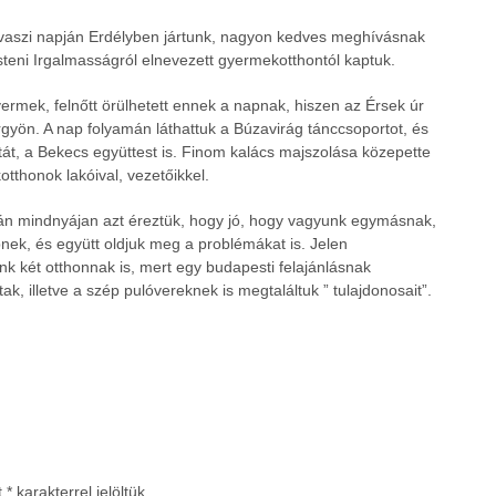
tavaszi napján Erdélyben jártunk, nagyon kedves meghívásnak
steni Irgalmasságról elnevezett gyermekotthontól kaptuk.
yermek, felnőtt örülhetett ennek a napnak, hiszen az Érsek úr
gyön. A nap folyamán láthattuk a Búzavirág tánccsoportot, és
át, a Bekecs együttest is. Finom kalács majszolása közepette
otthonok lakóival, vezetőikkel.
rán mindnyájan azt éreztük, hogy jó, hogy vagyunk egymásnak,
nek, és együtt oldjuk meg a problémákat is. Jelen
nk két otthonnak is, mert egy budapesti felajánlásnak
 illetve a szép pulóvereknek is megtaláltuk ” tulajdonosait”.
t
*
karakterrel jelöltük