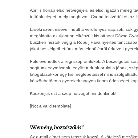
Április hónap első hétvégéjén, és első, igazán meleg 
tettünk eleget, mely meghívást Csaba testvértől és az I
Érseki szentmisével indult a verőfényes nap,sok, sok g
megáldotta az újonnan elkészült kis otthont Dózsa Györ
büszkén néztük végig a Röpülj Páva nyertes tánccsapat
jókat beszélgethettünk más településről érkezett gyerek
Felelevenedtek a régi szép emlékek. A beszélgetés so
segítünk egymásnak, együtt tudunk örülni a jónak, szép
látogatásukkor egy kis meglepetéssel mi is szolgálhattu
köszönhetően a gyerekek nagyon finom édességet kaptak,
Köszönjük ezt a szép hétvégét mindenkinek!
[Not a valid template]
Vélemény, hozzászólás?
Az e-mail címet nem tesszük közzé.
A kötelező mezőke