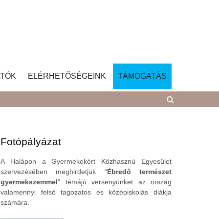
TÓK
ELÉRHETŐSÉGEINK
TÁMOGATÁS
Fotópályázat
A Halápon a Gyermekekért Közhasznú Egyesület
szervezésében meghirdetjük “
Ébredő természet
gyermekszemmel
” témájú versenyünket az ország
valamennyi felső tagozatos és középiskolás diákja
számára.