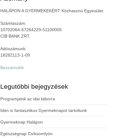
HALÁPON A GYERMEKEKÉRT Közhasznú Egyesület
Számlaszám:
10702064-67264229-51100005
CIB BANK ZRT.
Adószámunk:
18282113-1-09
Beszámolók
Legutóbbi bejegyzések
Programjaink az idei táborra
Idén is fantasztikus Gyermeknapot tartottunk
Gyermeknap Halápon
Egészségnap Csíksomlyón