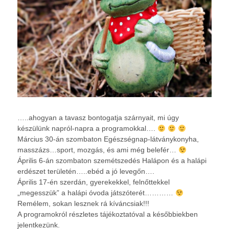
…..ahogyan a tavasz bontogatja szárnyait, mi úgy
készülünk napról-napra a programokkal….
Március 30-án szombaton Egészségnap-látványkonyha,
masszázs…sport, mozgás, és ami még belefér…
Április 6-án szombaton szemétszedés Halápon és a halápi
erdészet területén…..ebéd a jó levegőn….
Április 17-én szerdán, gyerekekkel, felnőttekkel
„megesszük” a halápi óvoda játszóterét…………
Remélem, sokan lesznek rá kíváncsiak!!!
A programokról részletes tájékoztatóval a későbbiekben
jelentkezünk.