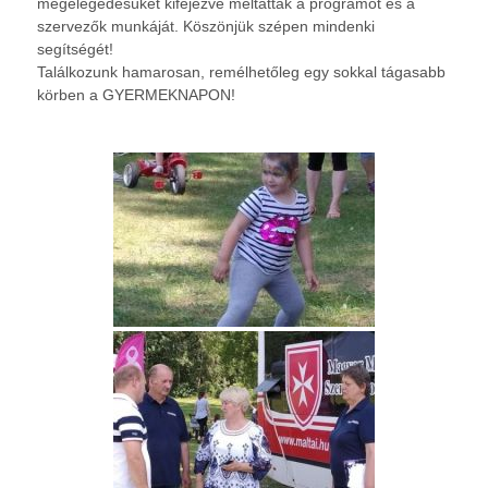
megelégedésüket kifejezve méltatták a programot és a
szervezők munkáját. Köszönjük szépen mindenki
segítségét!
Találkozunk hamarosan, remélhetőleg egy sokkal tágasabb
körben a GYERMEKNAPON!