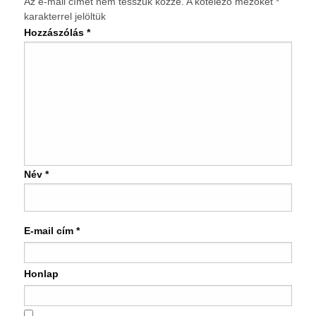
Az e-mail címet nem tesszük közzé.
A kötelező mezőket
*
karakterrel jelöltük
Hozzászólás
*
Név
*
E-mail cím
*
Honlap