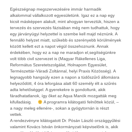
Egészségnap megszervezésére immár harmadik
alkalommal vállalkozott egyesületünk. Igaz ez a nap egy
kicsit másképpen alakult, mint ahogyan terveztük, hiszen a
tervezés és szervezés fázisában még nem tudhattuk, hogy
egy járványügyi helyzettel is szembe kell majd néznünk. A
fennálló helyzet miatt, szűkebb és szerényebb körülmények
között kellett ezt a napot végül összehoznunk. Annak
érdekében, hogy ez a nap ne maradjon el,segítségünkre
volt több civil szervezet is (Magyar Rákell
enes Liga,
Református Szeretetszolgálat, Holnapom Egyesület,
Természettár-Váradi Zoltánnal, helyi Praxis Közösség). A
legnagyobb hangsúly ezen a napon a tüdőszűrő állomásra
helyeződött, 4 óra leforgása alatt 60 személy élt a szűrés
adta lehetőséggel. A gyerekekre is gondoltunk, akik
fáradhatatlanok, így őket az Aqua Manók mozgatták meg
kifulladásig.
A programra kilátogató felnőttek közül, –
a nagy meleg ellenére-, sokan a gyógytornán is részt
vettek.
A rendezvényre kilátogatott Dr. Pósán László országgyűlési
valamint Kovács István önkormányzati képviselőnk is, akik