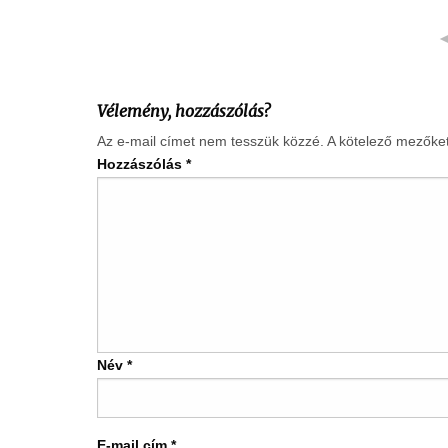
Vélemény, hozzászólás?
Az e-mail címet nem tesszük közzé.
A kötelező mezőke
Hozzászólás
*
Név
*
E-mail cím
*