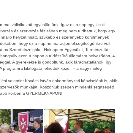
l vállalkozott egyesületünk. Igaz ez a nap egy kicsit
tervezés és szervezés fázisában még nem tudhattuk, hogy egy
fennálló helyzet miatt, szűkebb és szerényebb körülmények
érdekében, hogy ez a nap ne maradjon el,segítségünkre volt
átus Szeretetszolgálat, Holnapom Egyesület, Természettár-
b hangsúly ezen a napon a tüdőszűrő állomásra helyeződött, 4
éggel. A gyerekekre is gondoltunk, akik fáradhatatlanok, így
A programra kilátogató felnőttek közül, – a nagy meleg
lési valamint Kovács István önkormányzati képviselőnk is, akik
 szervezők munkáját. Köszönjük szépen mindenki segítségét!
ágasabb körben a GYERMEKNAPON!