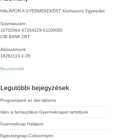
HALÁPON A GYERMEKEKÉRT Közhasznú Egyesület
Számlaszám:
10702064-67264229-51100005
CIB BANK ZRT.
Adószámunk:
18282113-1-09
Beszámolók
Legutóbbi bejegyzések
Programjaink az idei táborra
Idén is fantasztikus Gyermeknapot tartottunk
Gyermeknap Halápon
Egészségnap Csíksomlyón