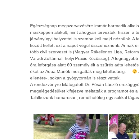
Egészségnap megszervezésére immár harmadik alkalomma
másképpen alakult, mint ahogyan terveztük, hiszen a 
járványügyi helyzettel is szembe kell majd néznünk. A 
között kellett ezt a napot végül összehoznunk. Annak 
több civil szervezet is (Magyar Rákell
enes Liga, Reform
Váradi Zoltánnal, helyi Praxis Közösség). A legnagyob
óra leforgása alatt 60 személy élt a szűrés adta lehetős
őket az Aqua Manók mozgatták meg kifulladásig.
ellenére-, sokan a gyógytornán is részt vettek.
A rendezvényre kilátogatott Dr. Pósán László országgyű
megelégedésüket kifejezve méltatták a programot és a
Találkozunk hamarosan, remélhetőleg egy sokkal t