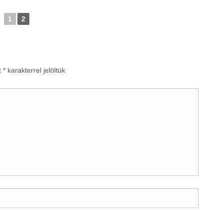
◄
1
2
t
*
karakterrel jelöltük