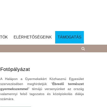
TÓK
ELÉRHETŐSÉGEINK
TÁMOGATÁS
Fotópályázat
A Halápon a Gyermekekért Közhasznú Egyesület
szervezésében meghirdetjük “
Ébredő természet
gyermekszemmel
” témájú versenyünket az ország
valamennyi felső tagozatos és középiskolás diákja
számára.