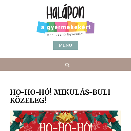
Skip
to
content
MENU
Search
HO-HO-HÓ! MIKULÁS-BULI
KÖZELEG!