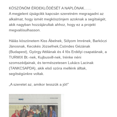
KÖSZÖNÖM ÉRDEKLŐDÉSÉT A NAPLÓNAK……
A megjelent újságcikk kapcsán szeretném megragadni az
alkalmat, hogy ismét megköszönjem azoknak a segítségét,
akik nagyban hozzájárultak ahhoz, hogy ez a projekt
megvalósulhasson.
Hálás köszönetem Kiss Ábelnek, Sólyom Imrének, Barkóczi
Jánosnak, Kecskés Józsefnek,Csöndes Gézának
(Budapest), György Attilának és 4 fős Erdélyi csapatának, a
TURMIX Bt.-nek, Kujbusvill-nek, Irénke néni
szomszédjainak, és természetesen Lukács Lacinak
(TANKCSAPDA), akik első szóra mellénk álltak,
segítségünkre voltak.
„A szeretet az, amikor tesszük a jót!”