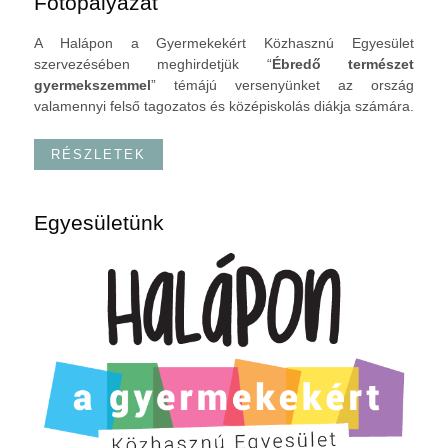
Fotópályázat
A Halápon a Gyermekekért Közhasznú Egyesület
szervezésében meghirdetjük “
Ébredő természet
gyermekszemmel
” témájú versenyünket az ország
valamennyi felső tagozatos és középiskolás diákja számára.
RÉSZLETEK
Egyesületünk