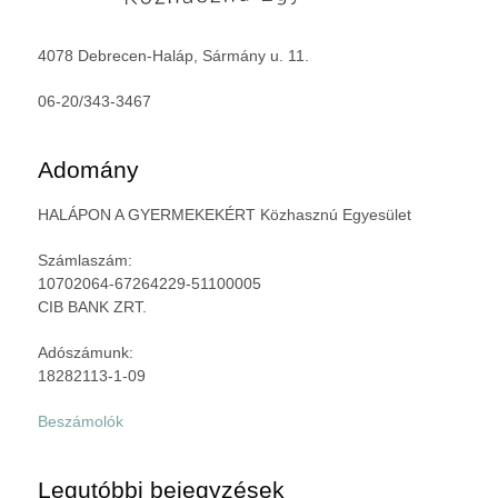
4078 Debrecen-Haláp, Sármány u. 11.
06-20/343-3467
Adomány
HALÁPON A GYERMEKEKÉRT Közhasznú Egyesület
Számlaszám:
10702064-67264229-51100005
CIB BANK ZRT.
Adószámunk:
18282113-1-09
Beszámolók
Legutóbbi bejegyzések