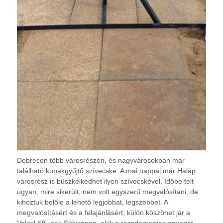
Debrecen több városrészén, és nagyvárosokban már
található kupakgyűjtő szívecske. A mai nappal már Haláp
városrész is büszkélkedhet ilyen szívecskével. Időbe telt
ugyan, mire sikerült, nem volt egyszerű megvalósítani, de
kihoztuk belőle a lehető legjobbat, legszebbet. A
megvalósításért és a felajánlásért, külön köszönet jár a
Valcol Kft.-nek Sülysápon, akik a rozsdamentes anyagot