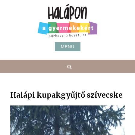
Skip
to
content
MENU
Search
Halápi kupakgyűjtő szívecske