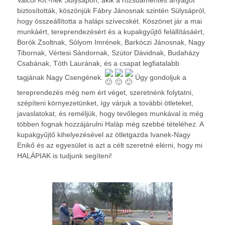
biztosították, köszönjük Fábry Jánosnak szintén Sülysápról,
hogy összeállította a halápi szívecskét. Köszönet jár a mai
munkáért, tereprendezésért és a kupakgyűjtő felállításáért,
Borók Zsoltnak, Sólyom Imrének, Barkóczi Jánosnak, Nagy
Tibornak, Vértesi Sándornak, Szútor Dávidnak, Budaházy
Csabának, Tóth Laurának, és a csapat legfiatalabb
tagjának Nagy Csengének.
Úgy gondoljuk a
tereprendezés még nem ért véget, szeretnénk folytatni,
szépíteni környezetünket, így várjuk a további ötleteket,
javaslatokat, és reméljük, hogy tevőleges munkával is még
többen fognak hozzájárulni Haláp még szebbé tételéhez. A
kupakgyűjtő kihelyezésével az ötletgazda Ivanek-Nagy
Enikő és az egyesület is azt a célt szeretné elérni, hogy mi
HALÁPIAK is tudjunk segíteni!