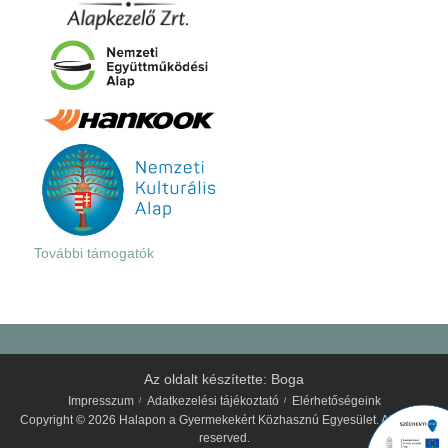
További támogatók
Az oldalt készítette:
Boga
Impresszum
Adatkezelési tájékoztató
Elérhetőségeink
Copyright © 2026 Halapon a Gyermekekért Közhasznú Egyesület. All rights
reserved.