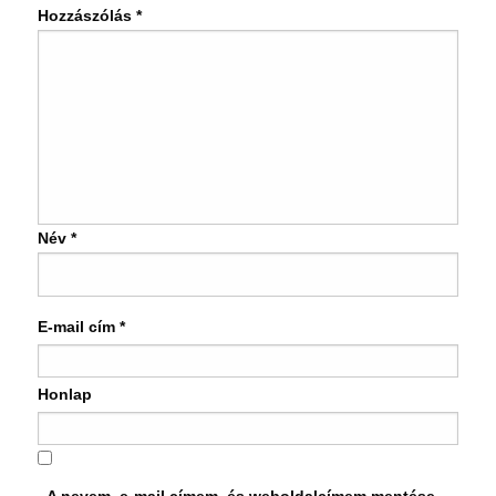
Hozzászólás
*
Név
*
E-mail cím
*
Honlap
A nevem, e-mail címem, és weboldalcímem mentése