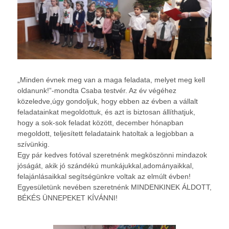
„Minden évnek meg van a maga feladata, melyet meg kell
oldanunk!”-mondta Csaba testvér. Az év végéhez
közeledve,úgy gondoljuk, hogy ebben az évben a vállalt
feladatainkat megoldottuk, és azt is biztosan állíthatjuk,
hogy a sok-sok feladat között, december hónapban
megoldott, teljesített feladataink hatoltak a legjobban a
szívünkig.
Egy pár kedves fotóval szeretnénk megköszönni mindazok
jóságát, akik jó szándékú munkájukkal,adományaikkal,
felajánlásaikkal segítségünkre voltak az elmúlt évben!
Egyesületünk nevében szeretnénk MINDENKINEK ÁLDOTT,
BÉKÉS ÜNNEPEKET KÍVÁNNI!