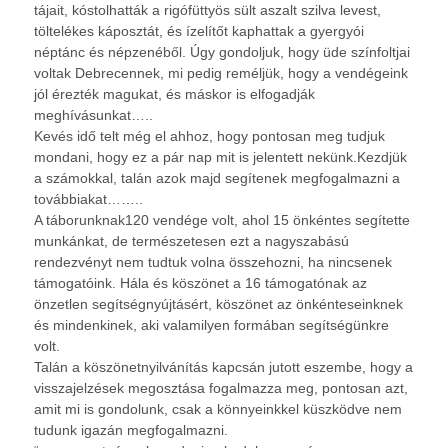
tájait, kóstolhatták a rigófüttyös sült aszalt szilva levest,
töltelékes káposztát, és ízelítőt kaphattak a gyergyói
néptánc és népzenéből. Úgy gondoljuk, hogy üde színfoltjai
voltak Debrecennek, mi pedig reméljük, hogy a vendégeink
jól érezték magukat, és máskor is elfogadják
meghívásunkat…..
Kevés idő telt még el ahhoz, hogy pontosan meg tudjuk
mondani, hogy ez a pár nap mit is jelentett nekünk.Kezdjük
a számokkal, talán azok majd segítenek megfogalmazni a
továbbiakat……..
A táborunknak120 vendége volt, ahol 15 önkéntes segítette
munkánkat, de természetesen ezt a nagyszabású
rendezvényt nem tudtuk volna összehozni, ha nincsenek
támogatóink. Hála és köszönet a 16 támogatónak az
önzetlen segítségnyújtásért, köszönet az önkénteseinknek
és mindenkinek, aki valamilyen formában segítségünkre
volt.
Talán a köszönetnyilvánítás kapcsán jutott eszembe, hogy a
visszajelzések megosztása fogalmazza meg, pontosan azt,
amit mi is gondolunk, csak a könnyeinkkel küszködve nem
tudunk igazán megfogalmazni.