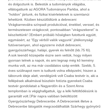
és dolgoztunk is. Belestük a tudományok világába,
ellátogattunk az AGORA Tudományos Parkba, ahol a
“holdon” jártunk, és fizikai kísérleteknek is szemtanúi
lehettünk. Közben készülődtünk a debreceni
Virágkarneválra színpadi produkcióval, énekkel, verssel, és
természetesen virágkocsit, pontosabban “virágszekeret” is
készítettünk! Embert próbáló hőségben futottunk együtt,
egymásért, az “Egy vérből valók vagyunk” jótékonysági
futóversenyen, ahol egyszerre indult debreceni,
gyergyószárhegyi, halápi, gyerek és felnőtt (kb.75 fő).
A sok teendő közepette észre sem vettük, hogy milyen
gyorsan telnek a napok, és ami tegnap még kő kemény
munka volt, az ma már csodálatos szép emlék. Szebb, 5.
éves szülinapot nem is tudtunk volna elképzelni, hiszen a
táborunk ideje alatt, vendégünk volt Csaba testvér is, aki a
fellépések alkalmával büszkén fotózta gyerekeit.Csaba
testvér gondolatait a Nagyerdőn és a Szent Anna
templomban is végighallgattuk, így a lelki feltöltődésünk is
garantált volt.Pár napra valóban beköltözött
Gyergyószárhegy Debrecenbe. A Debreceniek illetve a
Debrecenbe látogatók megcsodálhatták Szárhegy gyönyörű