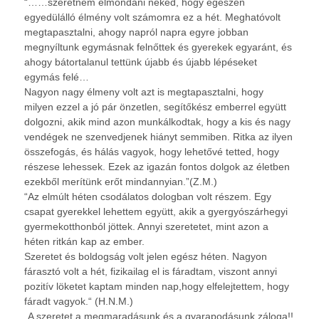
“……szeretném elmondani neked, hogy egészen
egyedülálló élmény volt számomra ez a hét. Meghatóvolt
megtapasztalni, ahogy napról napra egyre jobban
megnyíltunk egymásnak felnőttek és gyerekek egyaránt, és
ahogy bátortalanul tettünk újabb és újabb lépéseket
egymás felé…
Nagyon nagy élmeny volt azt is megtapasztalni, hogy
milyen ezzel a jó pár önzetlen, segítőkész emberrel együtt
dolgozni, akik mind azon munkálkodtak, hogy a kis és nagy
vendégek ne szenvedjenek hiányt semmiben. Ritka az ilyen
összefogás, és hálás vagyok, hogy lehetővé tetted, hogy
részese lehessek. Ezek az igazán fontos dolgok az életben
ezekből merítünk erőt mindannyian.”(Z.M.)
“Az elmúlt héten csodálatos dologban volt részem. Egy
csapat gyerekkel lehettem együtt, akik a gyergyószárhegyi
gyermekotthonból jöttek. Annyi szeretetet, mint azon a
héten ritkán kap az ember.
Szeretet és boldogság volt jelen egész héten. Nagyon
fárasztó volt a hét, fizikailag el is fáradtam, viszont annyi
pozitív löketet kaptam minden nap,hogy elfelejtettem, hogy
fáradt vagyok.“ (H.N.M.)
„A szeretet a megmaradásunk és a gyarapodásunk záloga!!