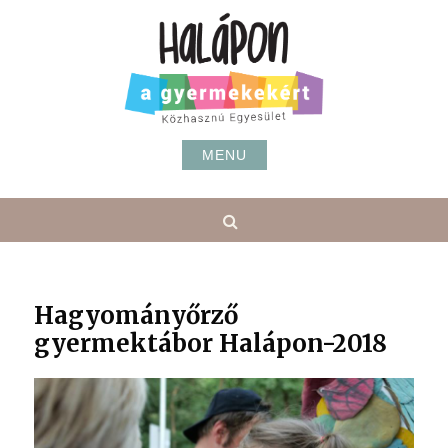
Skip
to
content
MENU
Search
Hagyományőrző
gyermektábor Halápon-2018