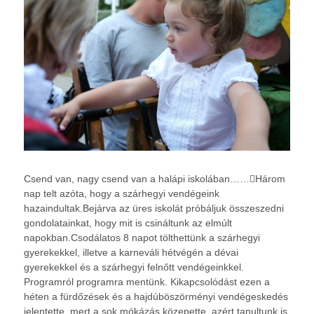
Csend van, nagy csend van a halápi iskolában……Három
nap telt azóta, hogy a szárhegyi vendégeink
hazaindultak.Bejárva az üres iskolát próbáljuk összeszedni
gondolatainkat, hogy mit is csináltunk az elmúlt
napokban.Csodálatos 8 napot tölthettünk a szárhegyi
gyerekekkel, illetve a karneváli hétvégén a dévai
gyerekekkel és a szárhegyi felnőtt vendégeinkkel.
Programról programra mentünk. Kikapcsolódást ezen a
héten a fürdőzések és a hajdúböszörményi vendégeskedés
jelentette, mert a sok mókázás közepette, azért tanultunk is,