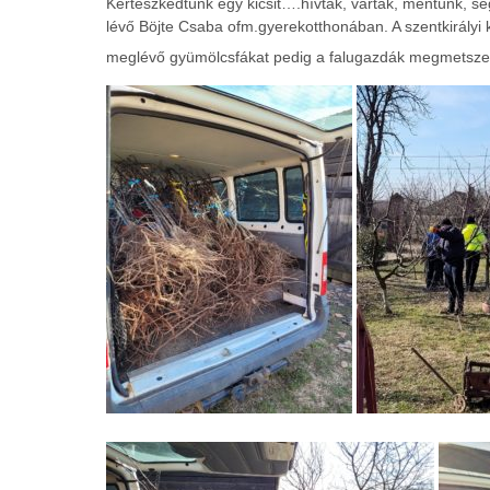
Kertészkedtünk egy kicsit….hívtak, vártak, mentünk, se
lévő Böjte Csaba ofm.gyerekotthonában. A szentkirályi ke
meglévő gyümölcsfákat pedig a falugazdák megmetszet