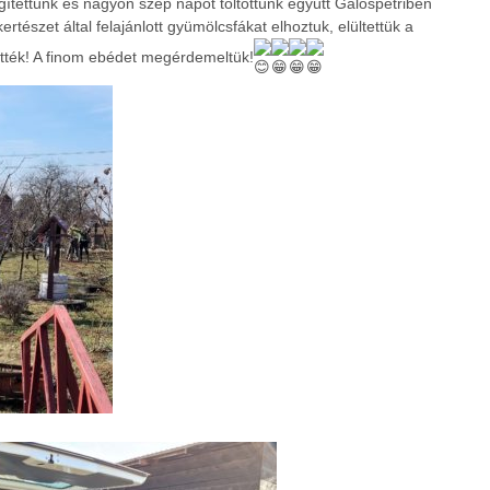
gítettünk és nagyon szép napot töltöttünk együtt Gálospetriben
rtészet által felajánlott gyümölcsfákat elhoztuk, elültettük a
ték! A finom ebédet megérdemeltük!