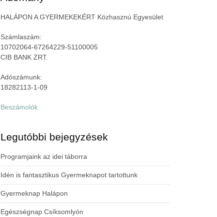
HALÁPON A GYERMEKEKÉRT Közhasznú Egyesület
Számlaszám:
10702064-67264229-51100005
CIB BANK ZRT.
Adószámunk:
18282113-1-09
Beszámolók
Legutóbbi bejegyzések
Programjaink az idei táborra
Idén is fantasztikus Gyermeknapot tartottunk
Gyermeknap Halápon
Egészségnap Csíksomlyón