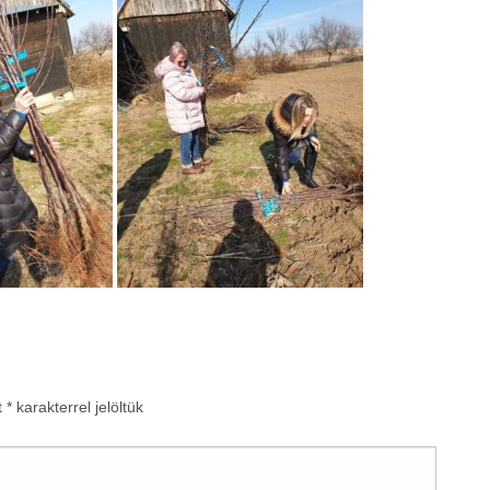
t
*
karakterrel jelöltük