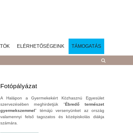
TÓK
ELÉRHETŐSÉGEINK
TÁMOGATÁS
Fotópályázat
A Halápon a Gyermekekért Közhasznú Egyesület
szervezésében meghirdetjük “
Ébredő természet
gyermekszemmel
” témájú versenyünket az ország
valamennyi felső tagozatos és középiskolás diákja
számára.