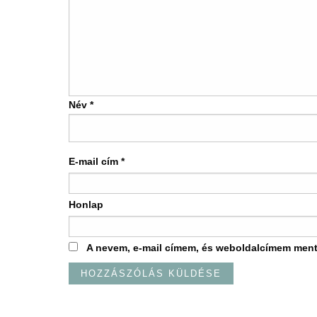
Név
*
E-mail cím
*
Honlap
A nevem, e-mail címem, és weboldalcímem men