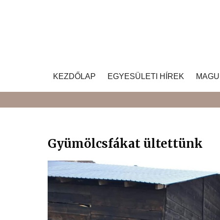
Skip
to
content
KEZDŐLAP
EGYESÜLETI HÍREK
MAGU
Gyümölcsfákat ültettünk