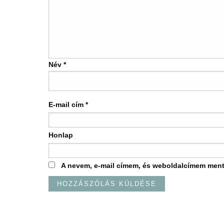
Név
*
E-mail cím
*
Honlap
A nevem, e-mail címem, és weboldalcímem men