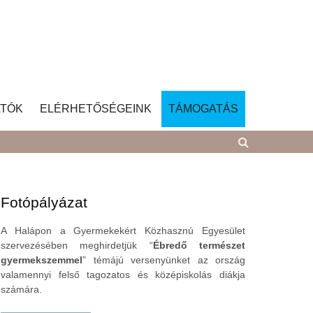
TÓK
ELÉRHETŐSÉGEINK
TÁMOGATÁS
Fotópályázat
A Halápon a Gyermekekért Közhasznú Egyesület
szervezésében meghirdetjük “
Ébredő természet
gyermekszemmel
” témájú versenyünket az ország
valamennyi felső tagozatos és középiskolás diákja
számára.