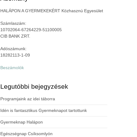
HALÁPON A GYERMEKEKÉRT Közhasznú Egyesület
Számlaszám:
10702064-67264229-51100005
CIB BANK ZRT.
Adószámunk:
18282113-1-09
Beszámolók
Legutóbbi bejegyzések
Programjaink az idei táborra
Idén is fantasztikus Gyermeknapot tartottunk
Gyermeknap Halápon
Egészségnap Csíksomlyón