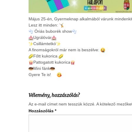
Május 25-én, Gyermeknap alkalmából várunk mindenkit 
Lesz itt minden:
Óriás buborék show
Ugrálóvár
Csillámtetkó
A finomságokról már nem is beszélve:
Főtt kukorica
Pattogatott kukorica
Mini fánk
Gyere Te is!
Vélemény, hozzászólás?
Az e-mail címet nem tesszük közzé.
A kötelező mezőke
Hozzászólás
*