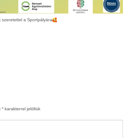
szeretettel a Sportpályára
t
*
karakterrel jelöltük