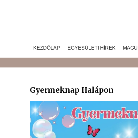
Skip
to
content
KEZDŐLAP
EGYESÜLETI HÍREK
MAGU
Gyermeknap Halápon