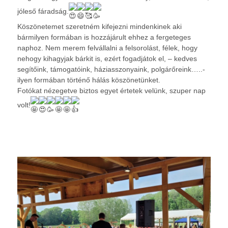
jóleső fáradság.
Köszönetemet szeretném kifejezni mindenkinek aki
bármilyen formában is hozzájárult ehhez a fergeteges
naphoz. Nem merem felvállalni a felsorolást, félek, hogy
nehogy kihagyjak bárkit is, ezért fogadjátok el, – kedves
segítőink, támogatóink, háziasszonyaink, polgárőreink…..-
ilyen formában történő hálás köszönetünket.
Fotókat nézegetve biztos egyet értetek velünk, szuper nap
volt!