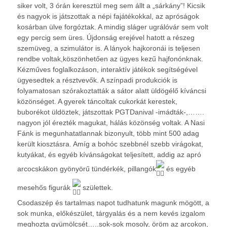
siker volt, 3 órán keresztül meg sem állt a „sárkány”! Kicsik
és nagyok is játszottak a népi fajátékokkal, az apróságok
kosárban ülve forgóztak. A mindig sláger ugrálóvár sem volt
egy percig sem üres. Újdonság erejével hatott a részeg
szemüveg, a szimulátor is. A lányok hajkoronái is teljesen
rendbe voltak,köszönhetően az ügyes kezű hajfonónknak.
Kézműves foglalkozáson, interaktív játékok segítségével
ügyesedtek a résztvevők. A színpadi produkciók is
folyamatosan szórakoztatták a sátor alatt üldögélő kíváncsi
közönséget. A gyerek táncoltak cukorkát kerestek,
buborékot üldöztek, játszottak PGTDanival -imádták-,…….
nagyon jól érezték magukat, hálás közönség voltak. A Nasi
Fánk is megunhatatlannak bizonyult, több mint 500 adag
került kiosztásra. Amíg a bohóc szebbnél szebb virágokat,
kutyákat, és egyéb kívánságokat teljesített, addig az apró
arcocskákon gyönyörű tündérkék, pillangók
és egyéb
mesehős figurák
születtek.
Csodaszép és tartalmas napot tudhatunk magunk mögött, a
sok munka, előkészület, tárgyalás és a nem kevés izgalom
meghozta gyümölcsét…..sok-sok mosoly, öröm az arcokon,