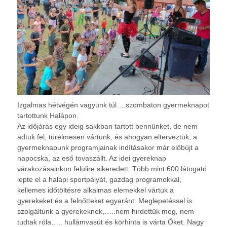
Izgalmas hétvégén vagyunk túl….szombaton gyermeknapot
tartottunk Halápon.
Az időjárás egy ideig sakkban tartott bennünket, de nem
adtuk fel, türelmesen vártunk, és ahogyan elterveztük, a
gyermeknapunk programjainak indításakor már előbújt a
napocska, az eső tovaszállt. Az idei gyereknap
várakozásainkon felülire sikeredett. Több mint 600 látogató
lepte el a halápi sportpályát, gazdag programokkal,
kellemes időtöltésre alkalmas elemekkel vártuk a
gyerekeket és a felnőtteket egyaránt. Meglepetéssel is
szolgáltunk a gyerekeknek,…..nem hirdettük meg, nem
tudtak róla….. hullámvasút és körhinta is várta Őket. Nagy