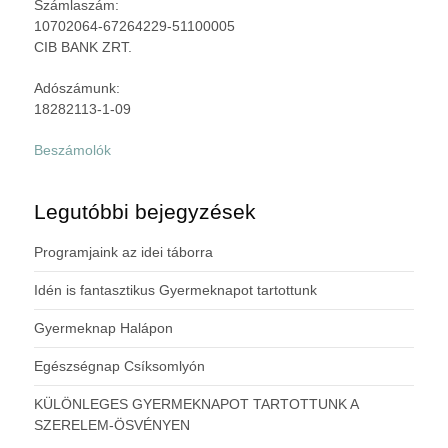
Számlaszám:
10702064-67264229-51100005
CIB BANK ZRT.
Adószámunk:
18282113-1-09
Beszámolók
Legutóbbi bejegyzések
Programjaink az idei táborra
Idén is fantasztikus Gyermeknapot tartottunk
Gyermeknap Halápon
Egészségnap Csíksomlyón
KÜLÖNLEGES GYERMEKNAPOT TARTOTTUNK A
SZERELEM-ÖSVÉNYEN