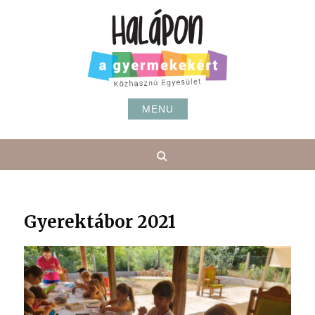
Skip
to
content
MENU
Search
Gyerektábor 2021