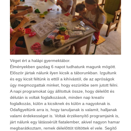
Véget ért a halápi gyermektábor.
Élményekben gazdag 6 napot tudhatunk magunk mögött.
Először jártak nálunk ilyen kicsik a táborunkban. Izgultunk
és egy kicsit féltünk is ettől a kihívástól, de az apróságok
úgy megmozgattak minket, hogy eszünkbe sem jutott félni.
A napi programokat úgy állítottuk össze, hogy délelőtt és
délután is voltak foglalkozások, minden nap kreatív
foglalkozás, külön a kicsiknek és külön a nagyoknak is.
Odafigyeltünk arra is, hogy tanuljanak is valamit, halljanak
valami érdekességet is. Voltak érzékenyítő programjaink is,
járt nálunk egy látássérült fiatalember, akivel nagyon hamar
megbarátkoztam, remek délelőttöt töltöttek el vele. Segítő