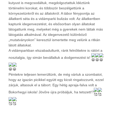
kutyust is megcsodáltuk, megdolgoztattuk.Idéztünk
történelmi korokat, és többször beszélgettünk a
környezetünkről és az állatokról. A tábor fénypontja az
állatkerti séta és a vidámparki bulizás volt. Az állatkertben
kaptunk idegenvezetést, és elsősorban olyan állatokat
látogattunk meg, melyeket még a gyerekek nem láttak más
látogatás alkalmával. Az idegenvezető különböző
„mutatványokon” keresztül ismertette meg velünk a ritkán
látott állatokat.
A vidámparkban elszabadultunk, ránk felnőttekre is rátört a
nosztalgia, így simán bevállaltuk a dodgemezést is!
Péntekre teljesen lemerültünk, de még vártuk a szombatot,
hogy az igazán picikkel együtt egy kicsit ringatozzunk, ezzel
zárjuk, altassuk el a tábort. Egy hétig apraja-falva volt a
Bokorhegyi iskola! Jövőre újra próbáljuk, ha tetszett!?