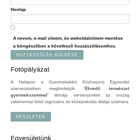
Honlap
A nevem, e-mail címem, és weboldalcímem mentése
a böngészőben a következő hozzászólásomhoz.
Fotópályázat
A Halápon a Gyermekekért Közhasznú Egyesület
szervezésében meghirdetjük “
Ébredő természet
gyermekszemmel
” témájú versenyünket az ország
valamennyi felső tagozatos és középiskolás diákja számára.
RÉSZLETEK
Egyesületünk