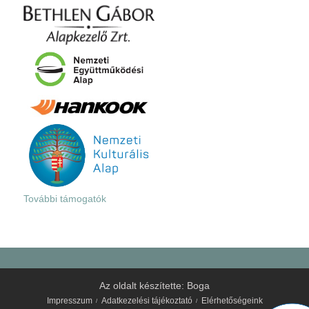
További támogatók
Az oldalt készítette:
Boga
Impresszum
Adatkezelési tájékoztató
Elérhetőségeink