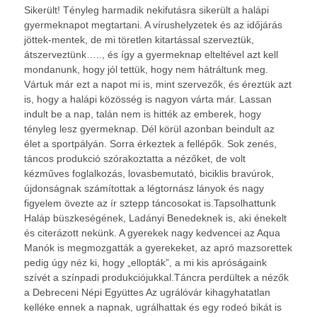
Sikerült! Tényleg harmadik nekifutásra sikerült a halápi
gyermeknapot megtartani. A vírushelyzetek és az időjárás
jöttek-mentek, de mi töretlen kitartással szerveztük,
átszerveztünk….., és így a gyermeknap elteltével azt kell
mondanunk, hogy jól tettük, hogy nem hátráltunk meg.
Vártuk már ezt a napot mi is, mint szervezők, és éreztük azt
is, hogy a halápi közösség is nagyon várta már. Lassan
indult be a nap, talán nem is hitték az emberek, hogy
tényleg lesz gyermeknap. Dél körül azonban beindult az
élet a sportpályán. Sorra érkeztek a fellépők. Sok zenés,
táncos produkció szórakoztatta a nézőket, de volt
kézműves foglalkozás, lovasbemutató, biciklis bravúrok,
újdonságnak számítottak a légtornász lányok és nagy
figyelem övezte az ír sztepp táncosokat is.Tapsolhattunk
Haláp büszkeségének, Ladányi Benedeknek is, aki énekelt
és citerázott nekünk. A gyerekek nagy kedvencei az Aqua
Manók is megmozgatták a gyerekeket, az apró mazsorettek
pedig úgy néz ki, hogy „ellopták”, a mi kis apróságaink
szívét a színpadi produkciójukkal.Táncra perdültek a nézők
a Debreceni Népi Együttes Az ugrálóvár kihagyhatatlan
kelléke ennek a napnak, ugrálhattak és egy rodeó bikát is