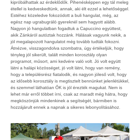
kipróbálhattak az érdeklődők. Pihenésképpen egy tál meleg
étellel is kedveskedtünk, annak, aki élt ezzel a lehetőséggel.
Estéhez közeledve fokozódott a buli hangulat, még, az
egész nap ugrabugráló gyereknél sem hagyott alább.
Nagyon jó hangulatban fogadtuk a Capuccino együttest,
akik Zánkáról autóztak hozzánk. Hálásak vagyunk nekik, a
jól megalapozott hangulatot még tovább tudták fokozni.
Átnézve, visszagondolva szombatra, úgy értékeljük, hogy
tényleg jól sikerült, talált minden korosztály olyan
programot, műsort, ami kedvére való volt. Jó volt együtt
látni a halápi közösséget, jó volt látni, hogy van remény,
hogy a településrész fiatalodik, és nagyon jóleső volt, hogy
az idősebb korosztály is megtisztelt bennünket jelenlétükkel,
és szemmel láthatóan ŐK is jól érezték magukat. Nem is
lehet már erről többet írni, csak az maradt még hátra, hogy
megköszönjük mindenkinek a segítségét, bármiben is
hozzájárult ennek a napnak a sikeres lebonyolításához.