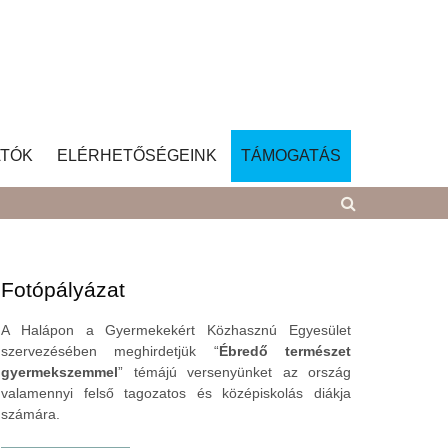
TÓK
ELÉRHETŐSÉGEINK
TÁMOGATÁS
Fotópályázat
A Halápon a Gyermekekért Közhasznú Egyesület
szervezésében meghirdetjük “
Ébredő természet
gyermekszemmel
” témájú versenyünket az ország
valamennyi felső tagozatos és középiskolás diákja
számára.