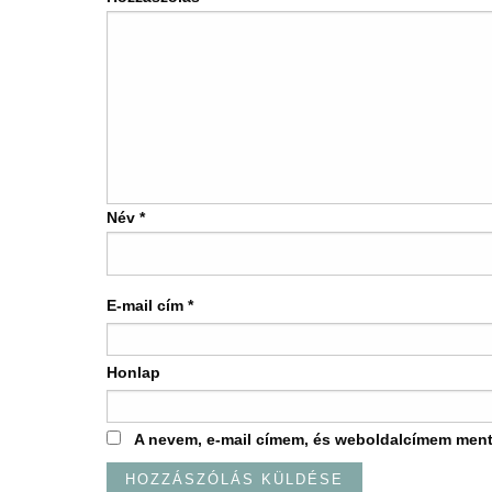
Név
*
E-mail cím
*
Honlap
A nevem, e-mail címem, és weboldalcímem men