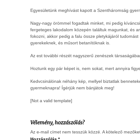
Egyesületünk meghívást kapott a Szentháromság gyerme
Nagy-nagy örömmel fogadtak minket, mi pedig kíváncsia
fergeteges lakodalom közepén találtuk magunkat, és a
fokozni, akkor pedig a falu össze pletykájáról tudomás
gyerekeknek, és műsort betanítóknak is.
Az est további részét nagyszerű zenészek társaságában tö
Hoztunk egy pár képet is, nem sokat, mert annyira figy
Kedvcsinálónak néhány kép, mellyel biztatlak bennetek
gyermeknapra! Ígérjük nem bánjátok meg!
[Not a valid template]
Vélemény, hozzászólás?
Az e-mail címet nem tesszük közzé.
A kötelező mezőke
Hozzászólás
*