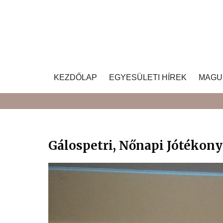
Skip
to
content
KEZDŐLAP
EGYESÜLETI HÍREK
MAGU
Gálospetri, Nőnapi Jótékony