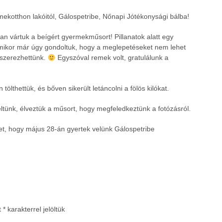
kotthon lakóitól, Gálospetribe, Nőnapi Jótékonysági bálba!
n vártuk a beígért gyermekműsort! Pillanatok alatt egy
mikor már úgy gondoltuk, hogy a meglepetéseket nem lehet
t szerezhettünk.
Egyszóval remek volt, gratulálunk a
lthettük, és bőven sikerült letáncolni a fölös kilókat.
eltünk, élveztük a műsort, hogy megfeledkeztünk a fotózásról.
et, hogy május 28-án gyertek velünk Gálospetribe
t
*
karakterrel jelöltük