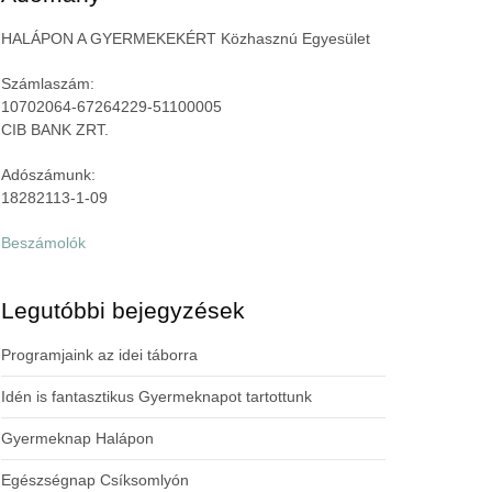
HALÁPON A GYERMEKEKÉRT Közhasznú Egyesület
Számlaszám:
10702064-67264229-51100005
CIB BANK ZRT.
Adószámunk:
18282113-1-09
Beszámolók
Legutóbbi bejegyzések
Programjaink az idei táborra
Idén is fantasztikus Gyermeknapot tartottunk
Gyermeknap Halápon
Egészségnap Csíksomlyón