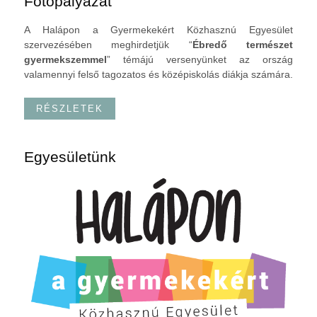
Fotópályázat
A Halápon a Gyermekekért Közhasznú Egyesület
szervezésében meghirdetjük “
Ébredő természet
gyermekszemmel
” témájú versenyünket az ország
valamennyi felső tagozatos és középiskolás diákja számára.
RÉSZLETEK
Egyesületünk