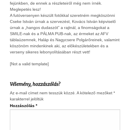
fejünkben, de ennek a részleteiről még nem írnék.
Meglepetés lesz!
A futóversenyen készült fotókkal szeretném megköszönni
Cseke István úrnak a szervezést, Kovács István képviselő
úrnak a „hangos dudaszót” a rajtnál, a finomságokat a
SMILE-nak és a PÁLMA PUB-nak, az érmeket az AFV
táblaüzemnek, Haláp és Nagycsere Polgárőreinek, valamint
köszönöm mindenkinek aki, az előkészületekben és a
verseny sikeres lebonyolításában részt vett!
[Not a valid template]
Vélemény, hozzászólás?
Az e-mail címet nem tesszük közzé.
A kötelező mezőket
*
karakterrel jelöltük
Hozzászólás
*