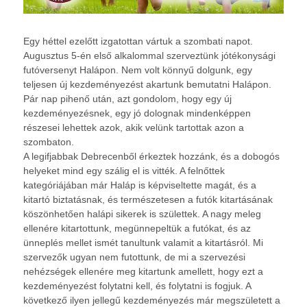
Egy héttel ezelőtt izgatottan vártuk a szombati napot.
Augusztus 5-én első alkalommal szerveztünk jótékonysági
futóversenyt Halápon. Nem volt könnyű dolgunk, egy
teljesen új kezdeményezést akartunk bemutatni Halápon.
Pár nap pihenő után, azt gondolom, hogy egy új
kezdeményezésnek, egy jó dolognak mindenképpen
részesei lehettek azok, akik velünk tartottak azon a
szombaton.
A legifjabbak Debrecenből érkeztek hozzánk, és a dobogós
helyeket mind egy szálig el is vitték. A felnőttek
kategóriájában már Haláp is képviseltette magát, és a
kitartó biztatásnak, és természetesen a futók kitartásának
köszönhetően halápi sikerek is születtek. A nagy meleg
ellenére kitartottunk, megünnepeltük a futókat, és az
ünneplés mellet ismét tanultunk valamit a kitartásról. Mi
szervezők ugyan nem futottunk, de mi a szervezési
nehézségek ellenére meg kitartunk amellett, hogy ezt a
kezdeményezést folytatni kell, és folytatni is fogjuk. A
következő ilyen jellegű kezdeményezés már megszületett a