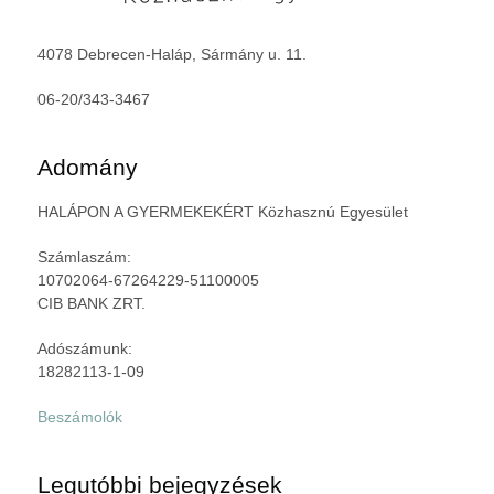
4078 Debrecen-Haláp, Sármány u. 11.
06-20/343-3467
Adomány
HALÁPON A GYERMEKEKÉRT Közhasznú Egyesület
Számlaszám:
10702064-67264229-51100005
CIB BANK ZRT.
Adószámunk:
18282113-1-09
Beszámolók
Legutóbbi bejegyzések