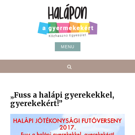
Skip
to
content
MENU
Search
„Fuss a halápi gyerekekkel,
gyerekekért!”