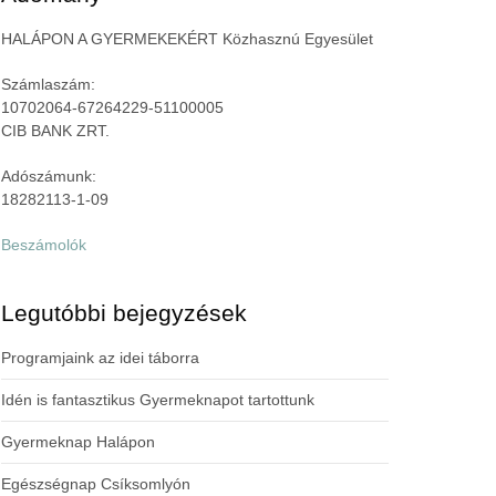
HALÁPON A GYERMEKEKÉRT Közhasznú Egyesület
Számlaszám:
10702064-67264229-51100005
CIB BANK ZRT.
Adószámunk:
18282113-1-09
Beszámolók
Legutóbbi bejegyzések
Programjaink az idei táborra
Idén is fantasztikus Gyermeknapot tartottunk
Gyermeknap Halápon
Egészségnap Csíksomlyón