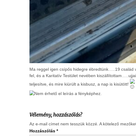
Ma reggel igen csípős hidegre ébredtünk…..19 család 
fel, és a Karitatív Testület nevében kiszállítottam…..uj
teljesítve, és mire kiürült a kisbusz, a nap is kisütött!
Vélemény, hozzászólás?
Az e-mail címet nem tesszük közzé.
A kötelező mezőke
Hozzászólás
*