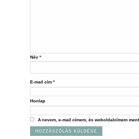
Név
*
E-mail cím
*
Honlap
A nevem, e-mail címem, és weboldalcímem men