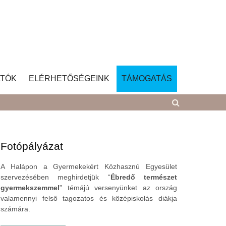
TÓK
ELÉRHETŐSÉGEINK
TÁMOGATÁS
Fotópályázat
A Halápon a Gyermekekért Közhasznú Egyesület
szervezésében meghirdetjük “
Ébredő természet
gyermekszemmel
” témájú versenyünket az ország
valamennyi felső tagozatos és középiskolás diákja
számára.