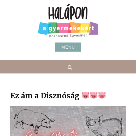
Skip
to
content
MENU
Search
Ez ám a Disznóság