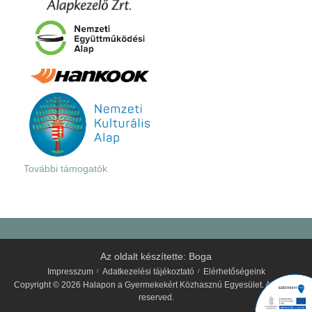
További támogatók
Az oldalt készítette:
Boga
Impresszum
Adatkezelési tájékoztató
Elérhetőségeink
Copyright © 2026 Halapon a Gyermekekért Közhasznú Egyesület. All rights
reserved.