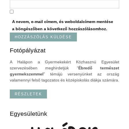
A nevem, e-mail címem, és weboldalcímem mentése
a böngészőben a következő hozzászólásomhoz.
Fotópályázat
A Halápon a Gyermekekért Közhasznú Egyesület
szervezésében meghirdetjük “
Ébredő természet
gyermekszemmel
” témájú versenyünket az ország
valamennyi felső tagozatos és középiskolás diákja számára.
RÉSZLETEK
Egyesületünk