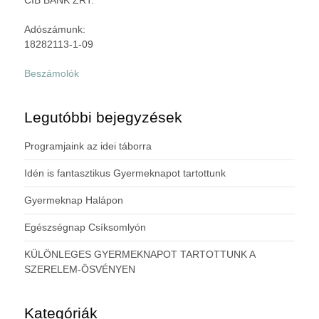
CIB BANK ZRT.
Adószámunk:
18282113-1-09
Beszámolók
Legutóbbi bejegyzések
Programjaink az idei táborra
Idén is fantasztikus Gyermeknapot tartottunk
Gyermeknap Halápon
Egészségnap Csíksomlyón
KÜLÖNLEGES GYERMEKNAPOT TARTOTTUNK A
SZERELEM-ÖSVÉNYEN
Kategóriák