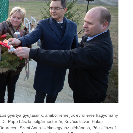
zös gyertya gyújtásunk, amiből reméljük évről évre hagyomány
át Dr. Papp László polgármester úr, Kovács István Haláp
 Debreceni Szent Anna-székesegyház plébánosa, Pécsi József