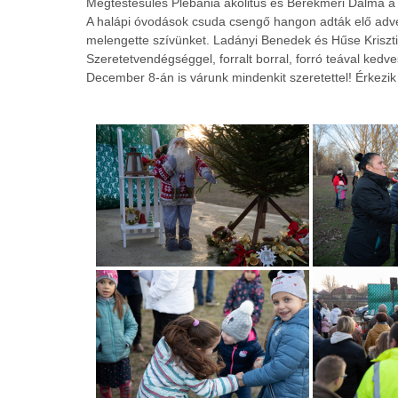
Megtestesülés Plébánia akolitus és Berekméri Dalma 
A halápi óvodások csuda csengő hangon adták elő adve
melengette szívünket. Ladányi Benedek és Hűse Kriszt
Szeretetvendégséggel, forralt borral, forró teával ked
December 8-án is várunk mindenkit szeretettel! Érkezik