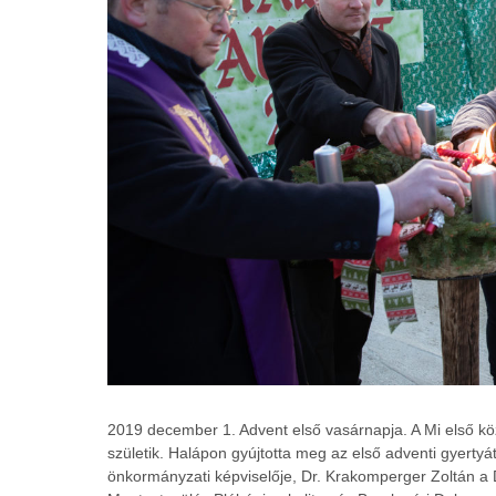
2019 december 1. Advent első vasárnapja. A Mi első kö
születik. Halápon gyújtotta meg az első adventi gyerty
önkormányzati képviselője, Dr. Krakomperger Zoltán a