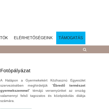
TÓK
ELÉRHETŐSÉGEINK
TÁMOGATÁS
Fotópályázat
A Halápon a Gyermekekért Közhasznú Egyesület
szervezésében meghirdetjük “
Ébredő természet
gyermekszemmel
” témájú versenyünket az ország
valamennyi felső tagozatos és középiskolás diákja
számára.