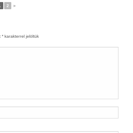
1
2
►
t
*
karakterrel jelöltük