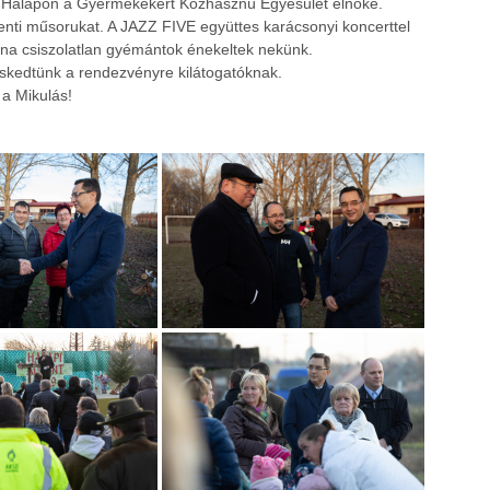
a Halápon a Gyermekekért Közhasznú Egyesület elnöke.
nti műsorukat. A JAZZ FIVE együttes karácsonyi koncerttel
ina csiszolatlan gyémántok énekeltek nekünk.
veskedtünk a rendezvényre kilátogatóknak.
 a Mikulás!