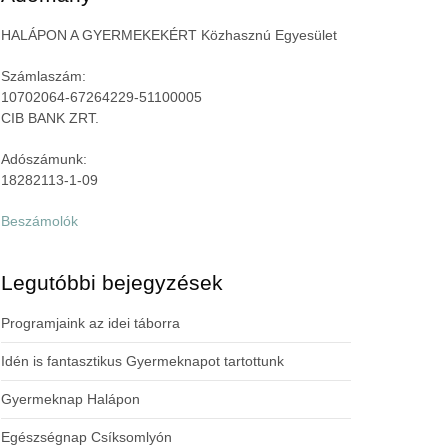
HALÁPON A GYERMEKEKÉRT Közhasznú Egyesület
Számlaszám:
10702064-67264229-51100005
CIB BANK ZRT.
Adószámunk:
18282113-1-09
Beszámolók
Legutóbbi bejegyzések
Programjaink az idei táborra
Idén is fantasztikus Gyermeknapot tartottunk
Gyermeknap Halápon
Egészségnap Csíksomlyón