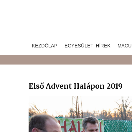
Skip
to
content
KEZDŐLAP
EGYESÜLETI HÍREK
MAGU
Első Advent Halápon 2019