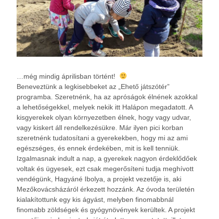
…még mindig áprilisban történt!
Beneveztünk a legkisebbeket az „Ehető játszótér”
programba. Szeretnénk, ha az apróságok élnének azokkal
a lehetőségekkel, melyek nekik itt Halápon megadatott. A
kisgyerekek olyan környezetben élnek, hogy vagy udvar,
vagy kiskert áll rendelkezésükre. Már ilyen pici korban
szeretnénk tudatosítani a gyerekekben, hogy mi az ami
egészséges, és ennek érdekében, mit is kell tenniük.
Izgalmasnak indult a nap, a gyerekek nagyon érdeklődőek
voltak és ügyesek, ezt csak megerősíteni tudja meghívott
vendégünk, Hagyáné Ibolya, a projekt vezetője is, aki
Mezőkovácsházáról érkezett hozzánk. Az óvoda területén
kialakítottunk egy kis ágyást, melyben finomabbnál
finomabb zöldségek és gyógynövények kerültek. A projekt