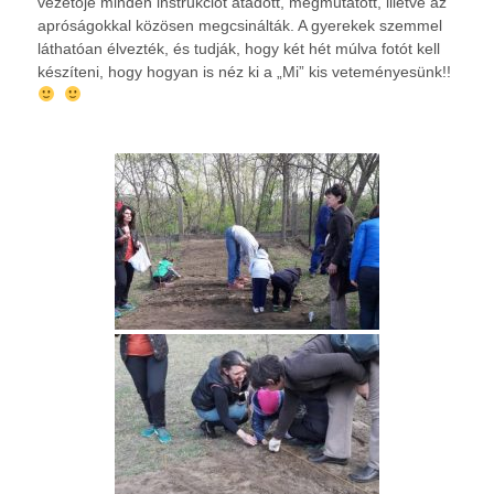
vezetője minden instrukciót átadott, megmutatott, illetve az
apróságokkal közösen megcsinálták. A gyerekek szemmel
láthatóan élvezték, és tudják, hogy két hét múlva fotót kell
készíteni, hogy hogyan is néz ki a „Mi” kis veteményesünk!!