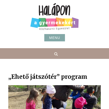
Skip
to
content
MENU
Search
„Ehető játszótér” program