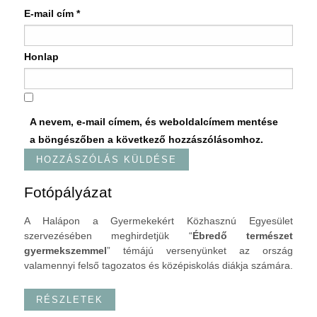
E-mail cím
*
Honlap
A nevem, e-mail címem, és weboldalcímem mentése
a böngészőben a következő hozzászólásomhoz.
Fotópályázat
A Halápon a Gyermekekért Közhasznú Egyesület
szervezésében meghirdetjük “
Ébredő természet
gyermekszemmel
” témájú versenyünket az ország
valamennyi felső tagozatos és középiskolás diákja számára.
RÉSZLETEK