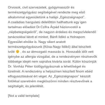
Orvosok, civil szervezetek, gyógymasszőr és
természetgyógyász segítségével rendezte meg első
alkalommal egyesületünk a halápi „Egészségnapot”.
A családias hangulatú délelőttön hallhattunk egy igen
tartalmas előadást Dr.Czifra Árpád háziorvostól a
„népbetegségekről”, de nagyon érdekes és megszívlelendő
tanácsokkal látott el minket, Bánfi Ildikó a Holnapom
Egyesület elnöke is. Nagy sikert aratott
természetgyógyászunk (Kósa-Nagy Ildikó) által készített
ivólé
, és az átmozgató masszás is. Hosszabb időt vett
igénybe az allergia vizsgálat, de a rendezvényen résztvevők
többsége idejét nem sajnálva kivárta sorát. Külön köszönjük
Dr. Vonház Péter tüdőgyógyásznak a lehetőséget és
türelmét. A rendezvény a helyszínen készített finom ebéd
elfogyasztásával ért véget. Az „Egészségnapon” készült
fotókkal szeretném megköszönni minden résztvevőnek a
segítségét, és jelenlétét.
[Not a valid template]