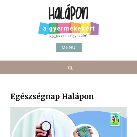
Skip
to
content
MENU
Search
Egészségnap Halápon