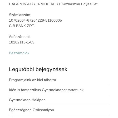
HALÁPON A GYERMEKEKÉRT Közhasznú Egyesület
Számlaszám:
10702064-67264229-51100005
CIB BANK ZRT.
Adószámunk:
18282113-1-09
Beszámolók
Legutóbbi bejegyzések
Programjaink az idei táborra
Idén is fantasztikus Gyermeknapot tartottunk
Gyermeknap Halápon
Egészségnap Csíksomlyón