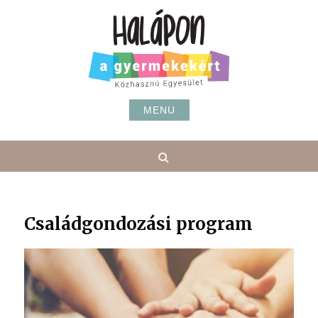
Skip
to
content
MENU
Search
Családgondozási program