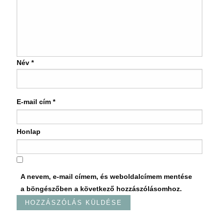
Név
*
E-mail cím
*
Honlap
A nevem, e-mail címem, és weboldalcímem mentése
a böngészőben a következő hozzászólásomhoz.