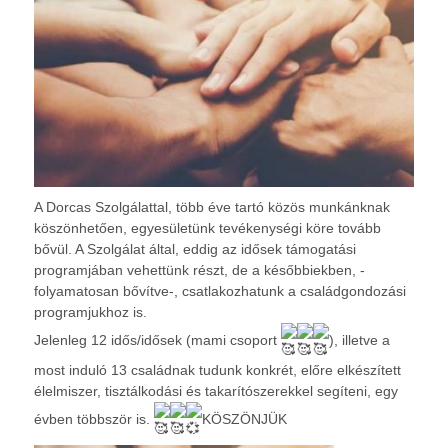
A Dorcas Szolgálattal, több éve tartó közös munkánknak
köszönhetően, egyesületünk tevékenységi köre tovább
bővül. A Szolgálat által, eddig az idősek támogatási
programjában vehettünk részt, de a későbbiekben, -
folyamatosan bővítve-, csatlakozhatunk a családgondozási
programjukhoz is.
Jelenleg 12 idős/idősek (mami csoport
), illetve a
most induló 13 családnak tudunk konkrét, előre elkészített
élelmiszer, tisztálkodási és takarítószerekkel segíteni, egy
évben többször is.
KÖSZÖNJÜK